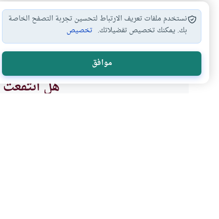
نستخدم ملفات تعريف الارتباط لتحسين تجربة التصفح الخاصة
بك. يمكنك تخصيص تفضيلاتك.
تخصيص
ربا
نقد
#
#
موافق
هل انتفعت ب
نعم
موضوعات ذات صلة
فقه المعاملات
الربا
الربا في الديون التجارية