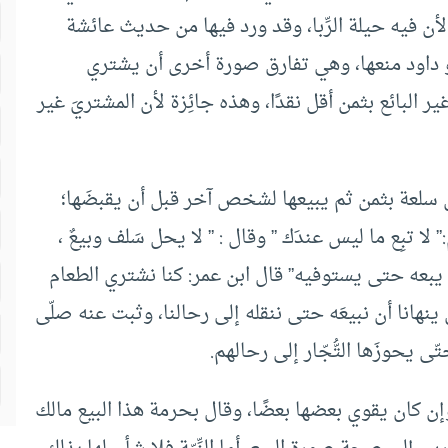
 لأن فيه حيلة الرِّبا، وقد ورد فيها من حديث عائشة
بو داود منعها، وهي تفارق صورة أخرى أن يشتري
ائع بثمن أقل نقدًا، وهذه جائِزة لأن المشتريَ غير
 سلعة بثمن ثم يبيعها لشخص آخر قبل أن يقبضَها؛
لا تبِع ما ليس عندَك ” وقال : ” لا يحل سَلف وبيعٌ ،
ا يبعه حتى يستوفيه” قال ابن عمر: كنا نشتري الطعام
ن ينهانا أن نبيعَه حتى ننقله إلى رحالنا، وثبت عنه صلّى
ى يحوزَها التُّجّار إلى رحالهم.
وإن كان يقوي بعضها بعضًا، وقال بحرمة هذا البيع مالك