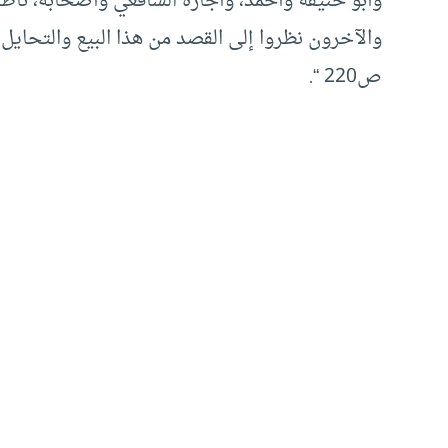
وأبو حنيفة وأحمد، وأجازه الشافعي وأصحابه، ناظرين
ص220 “.