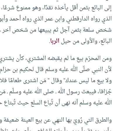
إلى البائع بثمن أقل يأخذه نقدًا، وهو ممنوع شرعًا،
الذي رواه الدارقطني وابن عمر الذي رواه أحمد وأ
شخص سلعة بثمن آجل ثم يبيعها من شخص آخر غير الب
البائع، والأولى من حيل
الربا
.
ومن المحرّم بيع ما لم يقبضه المشتري، كأن يشتري
لأن النبي صلّى الله عليه وسلم قال لحكيم بن حزام:” 
ولا بيع ما ليس عندك” وقال ” مَن اشترى طعامًا فل
جُزافا، فيبعث رسول الله ـ صلى الله عليه وسلّم ـ مَ
الله عليه وسلم أنه نهى أن تُباع السلع حيث تُبتاع حتّ
والطرق التي رُويَ بها النهي عن بيع العينة ضعيفة 