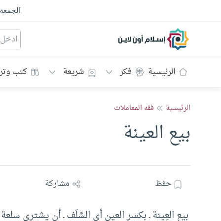
الجمعة
إسلام أون لاين
الرئيسية
فكر
شريعة
كتب وتر
الرئيسية
فقه المعاملات
بيع العينة
حفظ
مشاركة
بيع العِينة ـ بكسر العين أي السَّلَف ـ أن يشتري سل