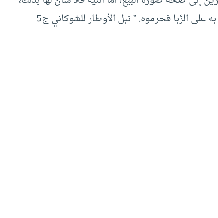
 إلى صحة صورة البيع، أما النِّيّة فلا شأن لها بذلك،
والآخرون نظروا إلى القصد من هذا البيع والتحايل به على الرِّبا فحرموه. ” نيل الأوطار للشوكاني ج5