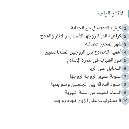
الأكثر قراءة
كيفية الاغتسال من الجنابة
1
كراهية المرأة زوجها الأسباب والآثار والعلاج
2
شهر المحرم فضائله
3
أهمية الإصلاح بين الزوجين المتخاصمين
4
دور الشباب في نصرة الإسلام
5
التحايل على الربا
6
عقوبة عقوق الزوجة لزوجها
7
حدود العلاقة بين الجنسين وضوابطها
8
الدعاء للميت من السنة النبوية
9
8 مسئوليات على الزوج تجاه زوجته
10