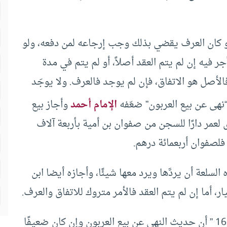
 أو كان العرف يقضي بذلك وجب إرجاعه لمن دفعه، ولو
فيه إن لم يتم العقد أصلاً، أو لم يتم في مدة
لأصل هو الاتفاق، فإن لم يوجد فالعرف. ولا يوجَد
“نهى عن بيع العربون” ضعّفه
الإمام أحمد
وأجاز بيع
ى لعمر دارًا للسجن من صفوان بن أمية بأربعة آلاف
فلصفوان أربعمائة درهم.
سلعة أن يردَّها ويرد معها شيئًا، وأجازه أيضا ابن
 أما إن لم يتم العقد فالأمر متروك للاتفاق والعرف.
في ” نيل الأوطار ج5 ص163 ” أن حديث النهي عن بيع العربون وإن كان ضعيفًا