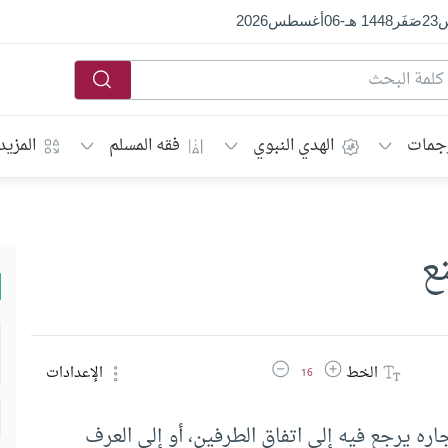
س
23
صَفَر
1448 هـ
-
06
أغسطس
2026
جمات
الهدي النبوي
فقه المسلم
المزيد
ع
زيادة حجم الخط
تقليل حجم الخط
الخط
الإعدادات
16
جاره يرجع فيه إلى اتفاق الطرفين، أو إلى العرف