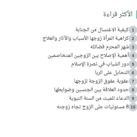
الأكثر قراءة
كيفية الاغتسال من الجنابة
1
كراهية المرأة زوجها الأسباب والآثار والعلاج
2
شهر المحرم فضائله
3
أهمية الإصلاح بين الزوجين المتخاصمين
4
دور الشباب في نصرة الإسلام
5
التحايل على الربا
6
عقوبة عقوق الزوجة لزوجها
7
حدود العلاقة بين الجنسين وضوابطها
8
الدعاء للميت من السنة النبوية
9
8 مسئوليات على الزوج تجاه زوجته
10