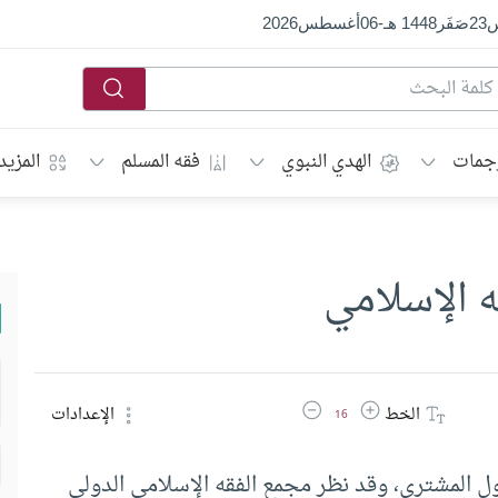
س
23
صَفَر
1448 هـ
-
06
أغسطس
2026
جمات
الهدي النبوي
فقه المسلم
المزيد
ه الإسلامي
زيادة حجم الخط
تقليل حجم الخط
الخط
الإعدادات
16
ول المشتري، وقد نظر مجمع الفقه الإسلامي الدولي