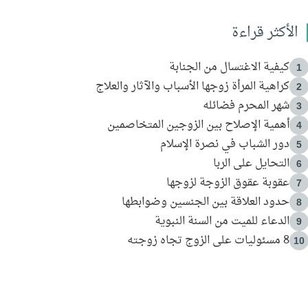
الأكثر قراءة
كيفية الاغتسال من الجنابة
1
كراهية المرأة زوجها الأسباب والآثار والعلاج
2
شهر المحرم فضائله
3
أهمية الإصلاح بين الزوجين المتخاصمين
4
دور الشباب في نصرة الإسلام
5
التحايل على الربا
6
عقوبة عقوق الزوجة لزوجها
7
حدود العلاقة بين الجنسين وضوابطها
8
الدعاء للميت من السنة النبوية
9
8 مسئوليات على الزوج تجاه زوجته
10