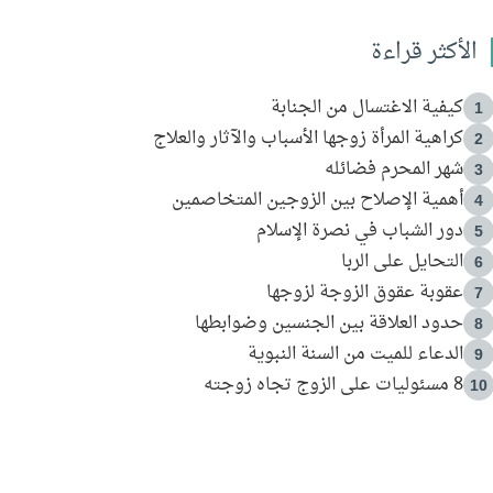
الأكثر قراءة
كيفية الاغتسال من الجنابة
1
كراهية المرأة زوجها الأسباب والآثار والعلاج
2
شهر المحرم فضائله
3
أهمية الإصلاح بين الزوجين المتخاصمين
4
دور الشباب في نصرة الإسلام
5
التحايل على الربا
6
عقوبة عقوق الزوجة لزوجها
7
حدود العلاقة بين الجنسين وضوابطها
8
الدعاء للميت من السنة النبوية
9
8 مسئوليات على الزوج تجاه زوجته
10