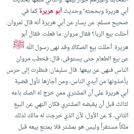
أصحابنا وغيرهم جواز بيعها. والثاني منعها بحديث
أبي هريرة وبحجته”.وحديث
أبو هريرة
كما في
صحيح مسلم: عن يسار عن أبي هريرة أنه قال لمروان:
أحللت بيع الربا؟ فقال مروان: ما فعلت. فقال أبو
ﷺ
هريرة: أحللت بيع الصكاك وقد نهى رسول الله
عن بيع الطعام حتى يستوفى، قال: فخطب مروان
الناس فنهى عن بيعها. قال سليمان: فنظرت إلى حرس
يأخذونها من أيدي الناس، ومن أجازها تأول قضية
أبي هريرة على أن المشتري ممن خرج له الصك باعه
لثالث قبل أن يقبضه المشتري فكان النهي عن البيع
الثاني، لا عن الأول، لأن الذي خرجت له مالك لذلك
ملكاً مستقراً وليس هو بمشتر فلا يمتنع بيعه قبل