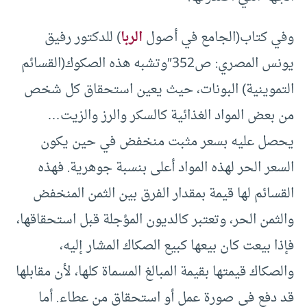
وفي كتاب(الجامع في أصول
الربا
) للدكتور رفيق
يونس المصري: ص352″وتشبه هذه الصكوك(القسائم
التموينية) البونات، حيث يعين استحقاق كل شخص
من بعض المواد الغذائية كالسكر والرز والزيت…
يحصل عليه بسعر مثبت منخفض في حين يكون
السعر الحر لهذه المواد أعلى بنسبة جوهرية. فهذه
القسائم لها قيمة بمقدار الفرق بين الثمن المنخفض
والثمن الحر، وتعتبر كالديون المؤجلة قبل استحقاقها،
فإذا بيعت كان بيعها كبيع الصكاك المشار إليه،
والصكاك قيمتها بقيمة المبالغ المسماة كلها، لأن مقابلها
قد دفع في صورة عمل أو استحقاق من عطاء. أما