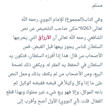
مسلم.
وفي كتاب(المجموع) للإمام النووي رحمه الله
تعالى:9/267″حكى صاحب التلخيص عن نص
الشافعي رحمه الله تعالى أن
الأرزاق
التي يخرجها
السلطان للناس يجوز بيعها قبل القبض، فمن
الأصحاب من قال: هذا إذا أفرزه السلطان، فتكون يد
السلطان في الحفظ يد المقر له. ويكفي ذلك لصحة
البيع، ومن الأصحاب من لم يكتف بذلك وحمل النص
على ما إذا وكل وكيلاً في قبضه فقبضه الوكيل ثم
باعه الموكل، وإلا فهو بيع شيء غير مملوك وبهذا قطع
القفال. قلت: (أي النووي) الأول أصح وأقرب إلى