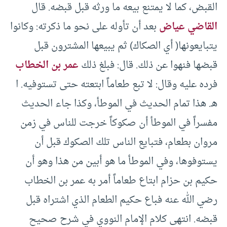
القبض، كما لا يمتنع بيعه ما ورثه قبل قبضه. قال
القاضي عياض
بعد أن تأوله على نحو ما ذكرته: وكانوا
يتبايعونها( أي الصكاك) ثم يبيعها المشترون قبل
قبضها فنهوا عن ذلك. قال: فبلغ ذلك
عمر بن الخطاب
فرده عليه وقال: لا تبع طعاماً ابتعته حتى تستوفيه. ا
هـ. هذا تمام الحديث في الموطأ، وكذا جاء الحديث
مفسراً في الموطأ أن صكوكاً خرجت للناس في زمن
مروان بطعام، فتبايع الناس تلك الصكوك قبل أن
يستوفوها، وفي الموطأ ما هو أبين من هذا وهو أن
حكيم بن حزام ابتاع طعاماً أمر به عمر بن الخطاب
رضي الله عنه فباع حكيم الطعام الذي اشتراه قبل
قبضه. انتهى كلام الإمام النووي في شرح صحيح