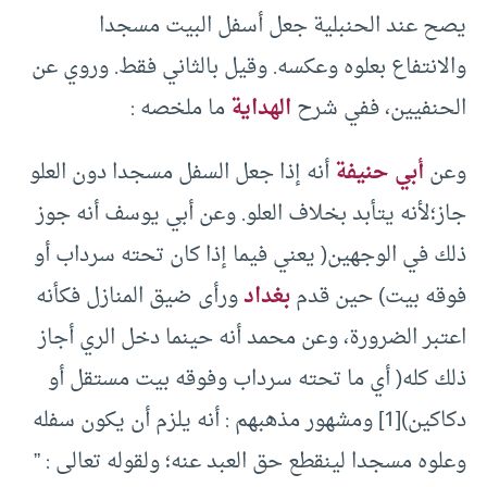
يصح عند الحنبلية جعل أسفل البيت مسجدا
والانتفاع بعلوه وعكسه. وقيل بالثاني فقط. وروي عن
الحنفيين، ففي شرح
الهداية
ما ملخصه :
وعن
أبي حنيفة
أنه إذا جعل السفل مسجدا دون العلو
جاز؛لأنه يتأبد بخلاف العلو. وعن أبي يوسف أنه جوز
ذلك في الوجهين( يعني فيما إذا كان تحته سرداب أو
فوقه بيت) حين قدم
بغداد
ورأى ضيق المنازل فكأنه
اعتبر الضرورة، وعن محمد أنه حينما دخل الري أجاز
ذلك كله( أي ما تحته سرداب وفوقه بيت مستقل أو
دكاكين)[1] ومشهور مذهبهم : أنه يلزم أن يكون سفله
وعلوه مسجدا لينقطع حق العبد عنه؛ ولقوله تعالى : ”