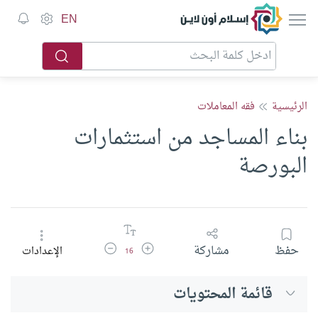
إسلام أون لاين
EN
الرئيسية
فقه المعاملات
بناء المساجد من استثمارات
البورصة
زيادة حجم الخط
تقليل حجم الخط
حفظ
مشاركة
الإعدادات
16
قائمة المحتويات