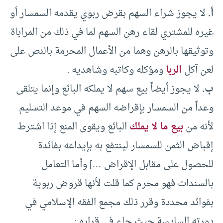
أ.
لا يجوز شراء السهم بقرض ربوي يقدمه السمسار أو
غيره للمشتري لقاء رهن السهم لما في ذلك من المراباة
وتوثيقها بالرهن وهما من الأعمال المحرمة بالنص على
لعن آكل
الربا
ومؤكله وكاتبه وشاهديه .
ب.
لا يجوز أيضاً بيع سهم لا يملكه البائع وإنما يتلقى
وعداً من السمسار بإقراضه السهم في موعد التسليم
لأنه من
بيع ما لا يملك
البائع ويقوى المنع إذا اشترط
إقباض الثمن للسمسار لينتفع به بإيداعه بفائدة
للحصول على مقابل الإقراض …] وأما التعامل
بالسندات فهو محرم كما قلت لأنها قروض ربوية
بفوائد محددة وقرر ذلك مجمع الفقه الإسلامي في
دورته السادسة حيث جاء في قراره :