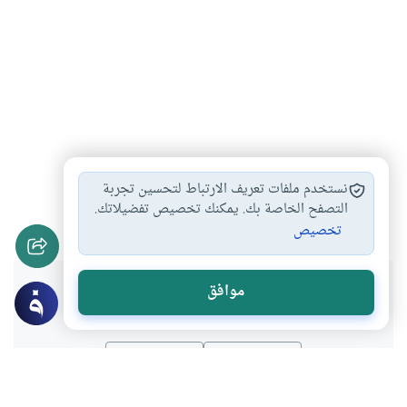
المضاربة عن طريق…
التعامل بالسندات بالبورصة
#
#
نستخدم ملفات تعريف الارتباط لتحسين تجربة
التعامل بالأسهم في…
التصفح الخاصة بك. يمكنك تخصيص تفضيلاتك.
#
تخصيص
هل انتفعت بهذا المحتوى؟
موافق
نعم
لا