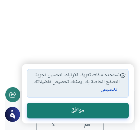
دراسة المذهب
بداية درس الفقه
#
#
نستخدم ملفات تعريف الارتباط لتحسين تجربة
التصفح الخاصة بك. يمكنك تخصيص تفضيلاتك.
تخصيص
هل انتفعت بهذا المحتوى؟
موافق
نعم
لا