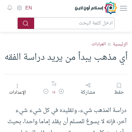
إسلام أون لاين
EN
الرئيسية
العبادات
أي مذهب يبدأ من يريد دراسة الفقه
زيادة حجم الخط
تقليل حجم الخط
حفظ
مشاركة
الإعدادات
16
دراسة المذهب شيء، وتقليده في كل شيء شيء
آخر، فإنه لا يسوغ للمسلم أن يقلد إماما واحدا، بحيث