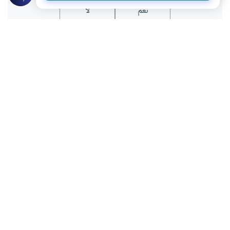
نعم
لا
موضوعات ذات صلة
الترفيه
الغناء والموسيقى
سماع أصوات المُغنيَّات
ما الحكم في سماع أصوات المغنيات في
الراديو أو في التلفاز أو غيرها؟ وهل أنكر النبي
صلى الله عليه وسلم ذلك؟
اقرأ المزيد
الترفيه
الغناء والموسيقى
هل يغني الرجال؟
ما حكم الشرع في الرجل المُغني، وهل يحرُم
على الرجل التغنِّي ويجوز ذلك للنساء كما
يُشاع؟
اقرأ المزيد