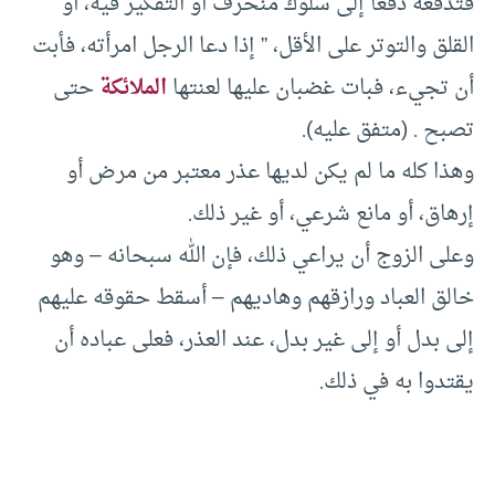
فتدفعه دفعًا إلى سلوك منحرف أو التفكير فيه، أو
القلق والتوتر على الأقل، ” إذا دعا الرجل امرأته، فأبت
أن تجيء، فبات غضبان عليها لعنتها
الملائكة
حتى
تصبح . (متفق عليه).
وهذا كله ما لم يكن لديها عذر معتبر من مرض أو
إرهاق، أو مانع شرعي، أو غير ذلك.
وعلى الزوج أن يراعي ذلك، فإن الله سبحانه – وهو
خالق العباد ورازقهم وهاديهم – أسقط حقوقه عليهم
إلى بدل أو إلى غير بدل، عند العذر، فعلى عباده أن
يقتدوا به في ذلك.