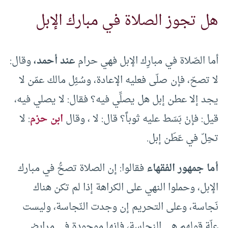
هل تجوز الصلاة في مبارك الإبل
أما الصّلاة في مبارِك الإبل فهي حرام
عند أحمد،
وقال:
لا تصحّ، فإن صلّى فعليه الإعادة، وسُئِل مالك عمّن لا
يجد إلا عطن إبل هل يصلِّي فيه؟ فقال: لا يصلي فيه،
قيل: فإنْ بَسَط عليه ثوباً؟ قال: لا ، وقال
ابن حزم
: لا
تحِلّ في عَطَن إبل.
أما جمهور الفقهاء
فقالوا: إن الصلاة تصحُّ في مبارك
الإبل، وحملوا النهي على الكراهة إذا لم تكن هناك
نَجاسة، وعلى التحريم إن وجدت النّجاسة، وليست
علّة قولهم هي النجاسة، فإنها موجودة في مرابِض