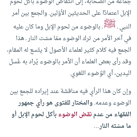
جماعة من الصحابة، إلى انتقاض الوضوء بأكل لحوم
الإبل اعتمادًا على الحديثين الأوّلين. والجمع بين أمر
ﷺ
النبي ـ
ـ بالوضوء من لحوم الإبل وما كان عليه
في آخر الأمر من ترك الوضوء ممّا مسّت النار ـ هذا
الجمع فيه كلام كثير لعلماء الأصول لا يتّسع له المقام،
وقد رأى بعض العلماء أن الأمر بالوضوء يُراد به غَسل
اليدين، أي الوُضوء اللغوي.
وإن كان هذا الرأي فيه مناقشة عند إيراده للجمع بين
الوضوء وعدمه.
والمختار للفتوى هو رأي جمهور
الفقهاء من عدم
نقض الوضوء
بأكل لحوم الإبل أو
ما مسّته النار
…