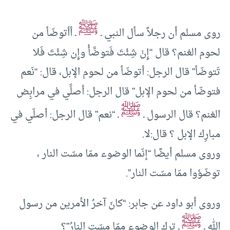
ﷺ
روى مسلم أن رجلاً سأل النبي ـ
ـ أأتوضّأ من
لحوم الغنم؟ قال “إِنْ شِئْتَ فَتوضَّأْ وإِن شِئْتَ فَلا
تَتوضّأ” قال الرجل: أتوضّأ من لحوم الإبل، قال: “نَعم
فتوضّأ من لحوم الإبل” قال الرجل: أصلِّي في مرابِض
ﷺ
الغنم؟ قال الرسول ـ
ـ “نعم” قال الرجل: أصلّي في
مبارِك الإبل ؟ قال:لا.
وروى مسلم أيضًا “إنّما الوضوء ممّا مسّت النار ،
توضّؤوا ممّا مسّت النار”.
وروى أبو داود عن جابر: “كانَ آخرُ الأمرين من رسول
ﷺ
الله ـ
ـ ترك الوضوء ممّا مسّت النارُ”؟