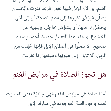
الغنم، بل لأن الإبل فيها نفور، فربّما نفرت والإنسان
يصلِّي فيؤدِّي نفورها إلى قطع الصلاة، أو إلى أذى
يحصُل له منها، أو يشوِّش خاطِره ويلهيه عن
الخشوع، ويؤيّد هذا التعليل حديث أحمد بإسناد
صحيح “لا تصلُّوا في أعْطان الإبل فإنها خُلِقَت من
الجِنّ، ألا ترَوْن إلى عيونِها وهيئتها إذا نفرتْ”.
هل تجوز الصلاة في مرابض الغنم
أما الصلاة في مرابِض الغنم فهي جائزة بنصِّ الحديث
لعدم وجود العلة الموجودة في مبارك الإبل.