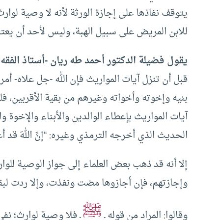
يتوقف نفاذها على إجازة الورثة لأنه لا وصية لوارث 
للابن المريض على سبيل الهبة، وليس لأحد أن يعت
يقول فضيلة الدكتور أحمد طه ريان -أستاذ الفقه ا
قبل أن تنزل آيات المواريث فإن الله -جل علاه- أم
بنيه وإخوته وأخواته وغيرهم من بقية الأقربين، فل
آيات المواريث بإعطاء الوالدين والأبناء والإخوة 
الحديث الذي أخرجه الترمذي وغيره: “إنَّ اللهَ قد أعطى 
إلا أنه قد ذهب بعض العلماء إلى جواز الوصية للوار
وإجازتهم، فإن أجازوها مضت ونفذت، وإلا ردت لبقي
ﷺ
وقالوا: المراد من قوله ـ
ـ فلا وصية لوارث؛ نف