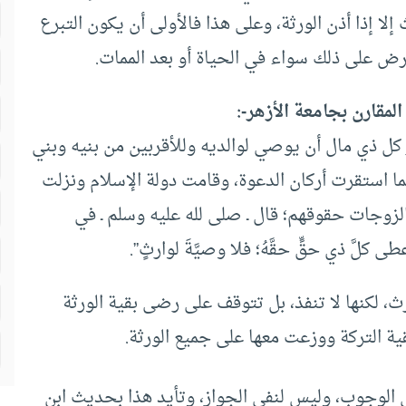
إلا إذا أذن الورثة، وعلى هذا فالأولى أن يكون التبرع
رض على ذلك سواء في الحياة أو بعد الممات.
لمقارن بجامعة الأزهر-:
ر كل ذي مال أن يوصي لوالديه وللأقربين من بنيه وبني
ما استقرت أركان الدعوة، وقامت دولة الإسلام ونزلت
والزوجات حقوقهم؛ قال ـ صلى لله عليه وسلم ـ في
كلَّ ذي حقٍّ حقَّهُ؛ فلا وصيَّةَ لوارثٍ”.
ث، لكنها لا تنفذ، بل تتوقف على رضى بقية الورثة
ة التركة ووزعت معها على جميع الورثة.
ي الوجوب، وليس لنفي الجواز، وتأيد هذا بحديث ابن