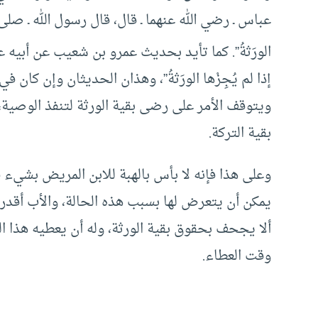
عباس ـ رضي الله عنهما ـ قال، قال رسول الله ـ صلى الله 
الورَثةُ”. كما تأيد بحديث عمرو بن شعيب عن أبيه ع
إذا لم يُجِزْها الورَثةُ”، وهذان الحديثان وإن كان في
ويتوقف الأمر على رضى بقية الورثة لتنفذ الوصية،
بقية التركة.
وعلى هذا فإنه لا بأس بالهبة للابن المريض بشيء ق
يمكن أن يتعرض لها بسبب هذه الحالة، والأب أقدر 
ألا يجحف بحقوق بقية الورثة، وله أن يعطيه هذا ال
وقت العطاء.