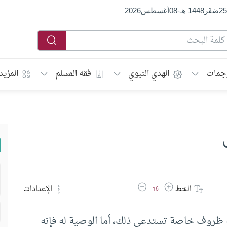
25
صَفَر
1448 هـ
-
08
أغسطس
2026
جمات
الهدي النبوي
فقه المسلم
المزيد
زيادة حجم الخط
تقليل حجم الخط
الخط
الإعدادات
16
 ظروف خاصة تستدعي ذلك، أما الوصية له فإنه