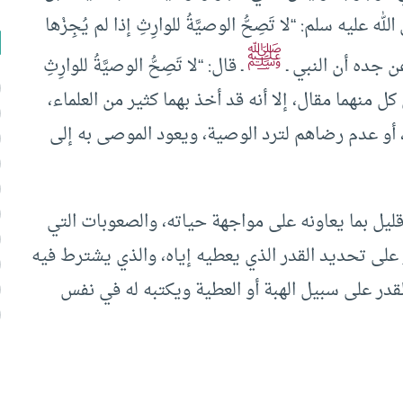
عليه سلم: “لا تَصِحُّ الوصيَّةُ للوارِثِ إذا لم يُجِزْها
ﷺ
ن جده أن النبي ـ
ـ قال: “لا تَصِحُّ الوصيَّةُ للوارِثِ
 كل منهما مقال، إلا أنه قد أخذ بهما كثير من العلماء،
 أو عدم رضاهم لترد الوصية، ويعود الموصى به إلى
ليل بما يعاونه على مواجهة حياته، والصعوبات التي
على تحديد القدر الذي يعطيه إياه، والذي يشترط فيه
قدر على سبيل الهبة أو العطية ويكتبه له في نفس