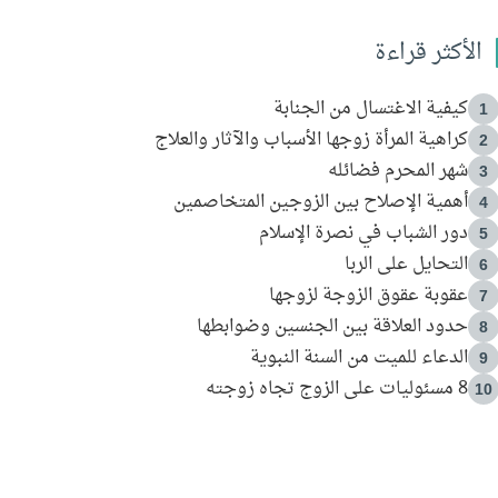
الأكثر قراءة
كيفية الاغتسال من الجنابة
1
كراهية المرأة زوجها الأسباب والآثار والعلاج
2
شهر المحرم فضائله
3
أهمية الإصلاح بين الزوجين المتخاصمين
4
دور الشباب في نصرة الإسلام
5
التحايل على الربا
6
عقوبة عقوق الزوجة لزوجها
7
حدود العلاقة بين الجنسين وضوابطها
8
الدعاء للميت من السنة النبوية
9
8 مسئوليات على الزوج تجاه زوجته
10