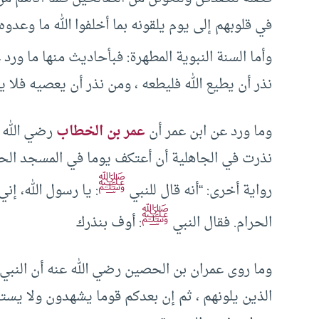
في قلوبهم إلى يوم يلقونه بما أخلفوا الله ما وعدوه 
وأما السنة النبوية المطهرة: فبأحاديث منها ما ور
نذر أن يطيع الله فليطعه ، ومن نذر أن يعصيه فلا ي
وما ورد عن ابن عمر أن
عمر بن الخطاب
رضي الله 
نذرت في الجاهلية أن أعتكف يوما في المسجد الحر
ﷺ
رواية أخرى: “أنه قال للنبي
: يا رسول الله، إ
ﷺ
الحرام. فقال النبي
: أوف بنذرك
وما روى عمران بن الحصين رضي الله عنه أن النبي
الذين يلونهم ، ثم إن بعدكم قوما يشهدون ولا يست