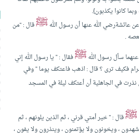
وبما كانوا يكذبون}.
ﷺ
د عن عائشةرضي الله عنها أن رسول الله
قال : “من
عصه .
ﷺ
عنهما سأل رسول الله
فقال : ” يا رسول الله إني
ام فكيف ترى ؟ قال : اذهب فاعتكف يوما ” وفي
ني نذرت في الجاهلية أن أعتكف ليلة في المسجد
ﷺ
قال : ” خير أمتي قرني ، ثم الذين يلونهم ، ثم
شهدون ، ويخونون ولا يؤتمنون ، وينذرون ولا يفون ،