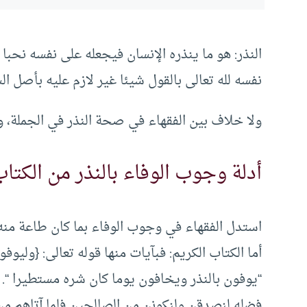
النذر: هو ما ينذره الإنسان فيجعله على نفسه نحبا
نفسه لله تعالى بالقول شيئا غير لازم عليه بأصل ال
ولا خلاف بين الفقهاء في صحة النذر في الجملة، و
أدلة وجوب الوفاء بالنذر من الكتا
استدل الفقهاء في وجوب الوفاء بما كان طاعة منه 
أما الكتاب الكريم: فبآيات منها قوله تعالى: {وليوف
“يوفون بالنذر ويخافون يوما كان شره مستطيرا “. وم
فضله لنصدقن ولنكونن من الصالحين فلما آتاهم من