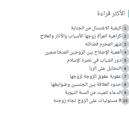
الأكثر قراءة
كيفية الاغتسال من الجنابة
1
كراهية المرأة زوجها الأسباب والآثار والعلاج
2
شهر المحرم فضائله
3
أهمية الإصلاح بين الزوجين المتخاصمين
4
دور الشباب في نصرة الإسلام
5
التحايل على الربا
6
عقوبة عقوق الزوجة لزوجها
7
حدود العلاقة بين الجنسين وضوابطها
8
الدعاء للميت من السنة النبوية
9
8 مسئوليات على الزوج تجاه زوجته
10