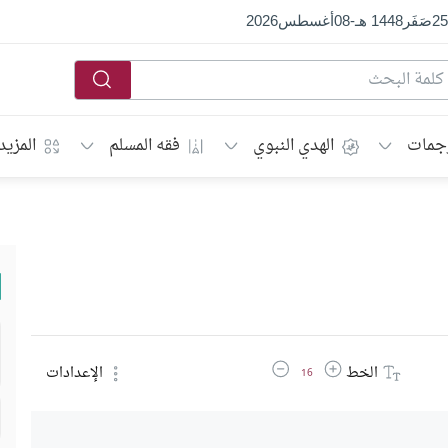
25
صَفَر
1448 هـ
-
08
أغسطس
2026
جمات
الهدي النبوي
فقه المسلم
المزيد
زيادة حجم الخط
تقليل حجم الخط
الخط
الإعدادات
16