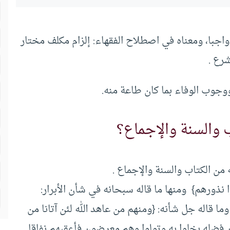
 واجبا، ومعناه في اصطلاح الفقهاء: إلزام مكلف مختار
شرع .
وجوب الوفاء بما كان طاعة منه.
ب والسنة والإجماع؟
من الكتاب والسنة والإجماع .
وا نذورهم} ومنها ما قاله سبحانه في شأن الأبرار:
ا قاله جل شأنه: {ومنهم من عاهد الله لئن آتانا من
 فضله بخلوا به وتولوا وهم معرضون فأعقبهم نفاقا