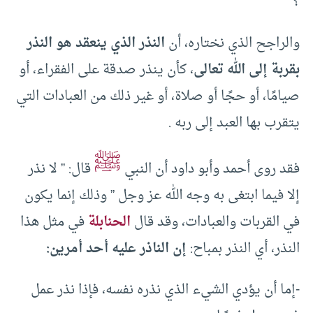
؟
والراجح الذي نختاره، أن
النذر الذي ينعقد هو النذر
بقربة إلى الله تعالى
، كأن ينذر صدقة على الفقراء، أو
صيامًا، أو حجًا أو صلاة، أو غير ذلك من العبادات التي
يتقرب بها العبد إلى ربه .
ﷺ
فقد روى أحمد وأبو داود أن النبي
قال: ” لا نذر
إلا فيما ابتغى به وجه الله عز وجل ” وذلك إنما يكون
في القربات والعبادات، وقد قال
الحنابلة
في مثل هذا
النذر، أي النذر بمباح:
إن الناذر عليه أحد أمرين:
-إما أن يؤدي الشيء الذي نذره نفسه، فإذا نذر عمل