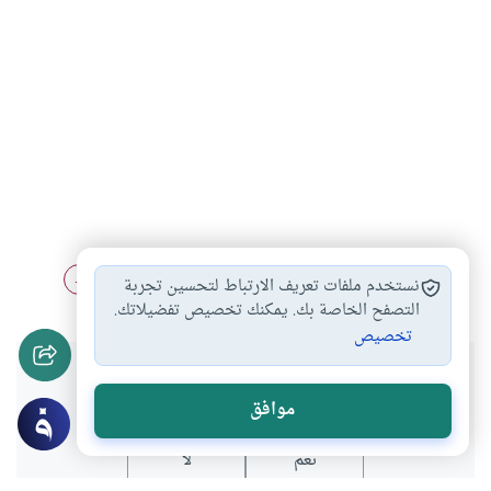
النذر المعلق على…
كفارة من لم…
قضاء النذر عن…
#
#
#
نستخدم ملفات تعريف الارتباط لتحسين تجربة
التصفح الخاصة بك. يمكنك تخصيص تفضيلاتك.
تخصيص
هل انتفعت بهذا المحتوى؟
موافق
نعم
لا