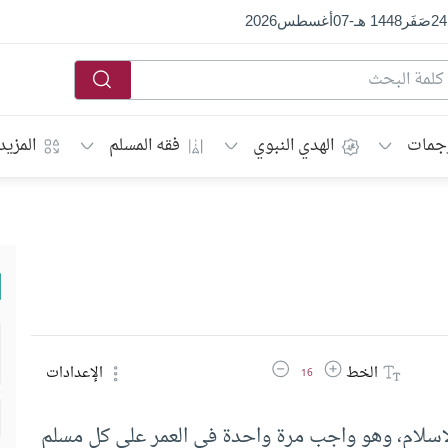
24
صَفَر
1448 هـ
-
07
أغسطس
2026
جمات
الهدي النبوي
فقه المسلم
المزيد
زيادة حجم الخط
تقليل حجم الخط
الخط
الإعدادات
16
لإسلام، وهو واجب مرة واحدة في العمر على كل مسلم