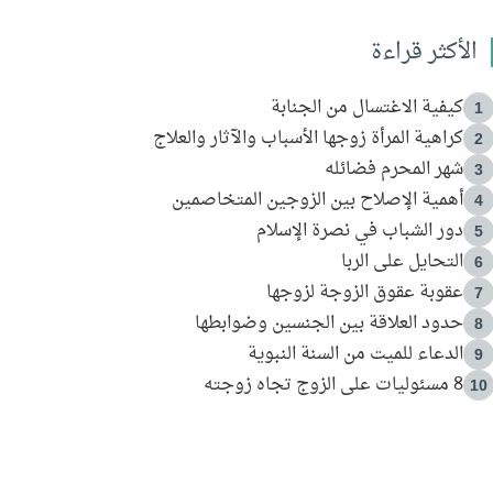
الأكثر قراءة
كيفية الاغتسال من الجنابة
1
كراهية المرأة زوجها الأسباب والآثار والعلاج
2
شهر المحرم فضائله
3
أهمية الإصلاح بين الزوجين المتخاصمين
4
دور الشباب في نصرة الإسلام
5
التحايل على الربا
6
عقوبة عقوق الزوجة لزوجها
7
حدود العلاقة بين الجنسين وضوابطها
8
الدعاء للميت من السنة النبوية
9
8 مسئوليات على الزوج تجاه زوجته
10