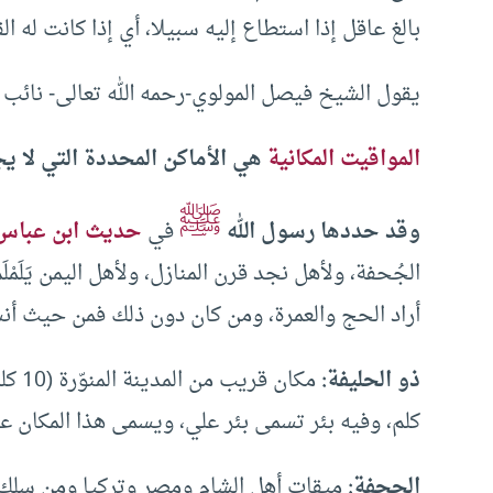
بالغ عاقل إذا استطاع إليه سبيلا، أي إذا كانت له ا
يقول الشيخ فيصل المولوي-رحمه الله تعالى- نائب 
المواقيت المكانية
هي الأماكن المحددة التي لا يج
ﷺ
وقد حددها رسول الله
في
حديث ابن عباس
الجُحفة، ولأهل نجد قرن المنازل، ولأهل اليمن يَلَمْل
أراد الحج والعمرة، ومن كان دون ذلك فمن حيث أن
‏ذو الحليفة:
كلم، وفيه بئر تسمى بئر علي، ويسمى هذا المكان عند
الجحفة: