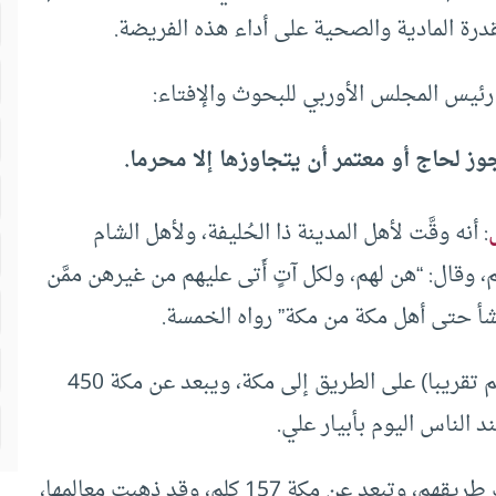
لقدرة المادية والصحية على أداء هذه الفريضة.
رئيس المجلس الأوربي للبحوث والإفتاء:
وز لحاج أو معتمر أن يتجاوزها إلا محرما.
: أنه وقَّت لأهل المدينة ذا الحُليفة، ولأهل الشام
َم، وقال: “هن لهم، ولكل آتٍ أَتى عليهم من غيرهن ممَّن
شأ حتى أهل مكة من مكة” رواه الخمسة.
مكان قريب من المدينة المنوّرة (10 كلم تقريبا) على الطريق إلى مكة، ويبعد عن مكة 450
 الناس اليوم بأبيار علي.
ميقات أهل الشام ومصر وتركيا ومن سلك طريقهم، وتبعد عن مكة 157 كلم، وقد ذهبت معالمها،