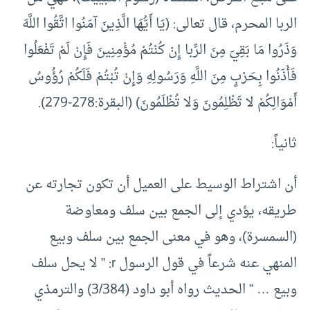
الربا المحرم، قال تعالى: (يَا أَيُّهَا الَّذِينَ آمَنُوا اتَّقُوا اللَّهَ
وَذَرُوا مَا بَقِيَ مِنَ الرِّبا إِنْ كُنْتُمْ مُؤْمِنِينَ فَإِنْ لَمْ تَفْعَلُوا
فَأْذَنُوا بِحَرْبٍ مِنَ اللَّهِ وَرَسُولِهِ وَإِنْ تُبْتُمْ فَلَكُمْ رُؤُوسُ
أَمْوَالِكُمْ لا تَظْلِمُونَ وَلا تُظْلَمُونَ) (البقرة:278-279).
ثانياً:
أن اشتراط الوسيط على العميل أن تكون تجارته عن
طريقه، يؤدي إلى الجمع بين سلف ومعاوضة
(السمسرة)، وهو في معنى الجمع بين سلف وبيع
المنهي عنه شرعاً في قول الرسول r: ” لا يحل سلف
وبيع … ” الحديث رواه أبو داود (3/384) والترمذي