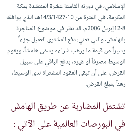
الإسلامي، في دورته الثامنة عشرة المنعقـدة بمكـة
المكرمة، فـي الفترة من 10-14/3/1427هـ، الـذي يوافقه
8-12إبريل 2006م، قد نظر في موضوع: المتاجرة
بالهامش، والتي تعني: دفع المشتري العميل جزءاً
يسيراً من قيمة ما يرغب شراءه يسمّى هامشاً، ويقوم
الوسيط مصرفاً أو غيره، بدفع الباقي على سبيل
القرض، على أن تبقى العقـود المشتراة لدى الوسيط،
رهناً بمبلغ القرض.
تشتمل المضاربة عن طريق الهامش
في البورصات العالمية على الآتي :