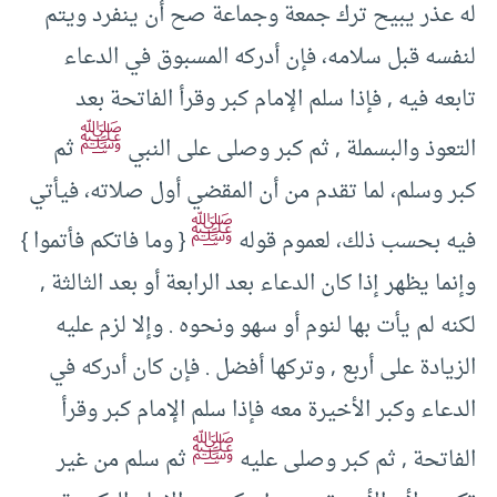
له عذر يبيح ترك جمعة وجماعة صح أن ينفرد ويتم
لنفسه قبل سلامه، فإن أدركه المسبوق في الدعاء
تابعه فيه , فإذا سلم الإمام كبر وقرأ الفاتحة بعد
ﷺ
التعوذ والبسملة , ثم كبر وصلى على النبي
ثم
كبر وسلم، لما تقدم من أن المقضي أول صلاته، فيأتي
ﷺ
فيه بحسب ذلك، لعموم قوله
{ وما فاتكم فأتموا }
وإنما يظهر إذا كان الدعاء بعد الرابعة أو بعد الثالثة ,
لكنه لم يأت بها لنوم أو سهو ونحوه . وإلا لزم عليه
الزيادة على أربع , وتركها أفضل . فإن كان أدركه في
الدعاء وكبر الأخيرة معه فإذا سلم الإمام كبر وقرأ
ﷺ
الفاتحة , ثم كبر وصلى عليه
ثم سلم من غير