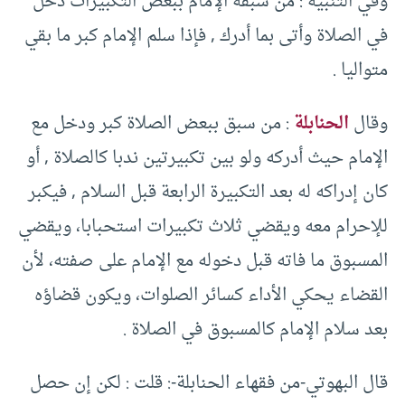
وفي التنبيه : من سبقه الإمام ببعض التكبيرات دخل
في الصلاة وأتى بما أدرك , فإذا سلم الإمام كبر ما بقي
متواليا .
وقال
الحنابلة
: من سبق ببعض الصلاة كبر ودخل مع
الإمام حيث أدركه ولو بين تكبيرتين ندبا كالصلاة , أو
كان إدراكه له بعد التكبيرة الرابعة قبل السلام , فيكبر
للإحرام معه ويقضي ثلاث تكبيرات استحبابا، ويقضي
المسبوق ما فاته قبل دخوله مع الإمام على صفته، لأن
القضاء يحكي الأداء كسائر الصلوات، ويكون قضاؤه
بعد سلام الإمام كالمسبوق في الصلاة .
قال البهوتي-من فقهاء الحنابلة-: قلت : لكن إن حصل