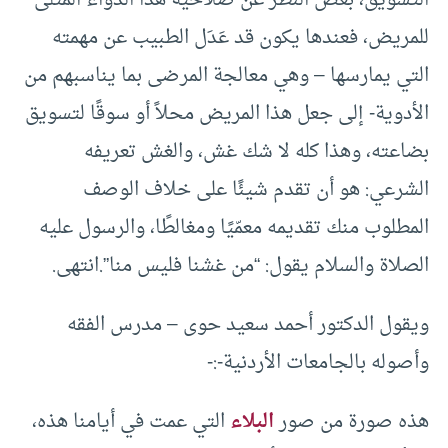
التسويق، بغض النظر عن صلاحية هذا الدواء المثلى
للمريض، فعندها يكون قد عَدَل الطبيب عن مهمته
التي يمارسها – وهي معالجة المرضى بما يناسبهم من
الأدوية- إلى جعل هذا المريض محلاً أو سوقًا لتسويق
بضاعته، وهذا كله لا شك غش، والغش تعريفه
الشرعي: هو أن تقدم شيئًا على خلاف الوصف
المطلوب منك تقديمه معمّيًا ومغالطًا، والرسول عليه
الصلاة والسلام يقول: “من غشنا فليس منا”.انتهى.
ويقول الدكتور أحمد سعيد حوى – مدرس الفقه
وأصوله بالجامعات الأردنية-:-
هذه صورة من صور
البلاء
التي عمت في أيامنا هذه،