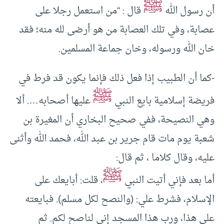
ﷺ
أن رسول الله
قال : “من استعمل رجلا على
عصابة، وفي تلك العصابة من هو أرضى لله منه؛ فقد
خان الله ورسوله، وخان جماعة المسلمين.
-كما أن الطبيب إذا فعل ذلك فإنما يكون قد فرط في
ﷺ
فريضة إسلامية بايع النبي
عليها أصحابه…. ألا
وهي النصيحة، ففي صحيح البخاري أن المغيرة بن
شعبة يوم مات قام جرير بن عبد الله، فحمد الله وأثنى
عليه، وقال كلاما ، ثم قال:
ﷺ
أما بعد فإني أتيت النبي
، قلت: أبايعك على
الإسلام، فشرط علي: (والنصح لكل مسلم). فبايعته
على هذا، ورب هذا المسجد إني لناصح لكم. ثم