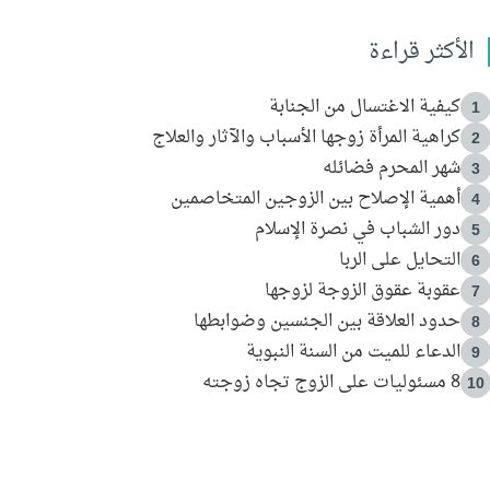
الأكثر قراءة
كيفية الاغتسال من الجنابة
1
كراهية المرأة زوجها الأسباب والآثار والعلاج
2
شهر المحرم فضائله
3
أهمية الإصلاح بين الزوجين المتخاصمين
4
دور الشباب في نصرة الإسلام
5
التحايل على الربا
6
عقوبة عقوق الزوجة لزوجها
7
حدود العلاقة بين الجنسين وضوابطها
8
الدعاء للميت من السنة النبوية
9
8 مسئوليات على الزوج تجاه زوجته
10