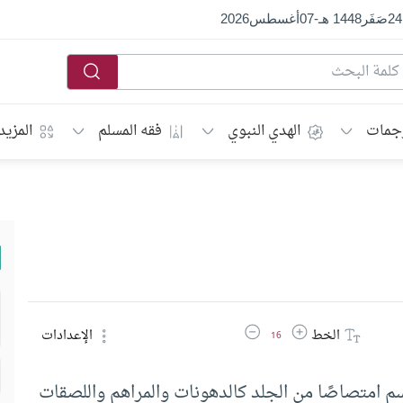
24
صَفَر
1448 هـ
-
07
أغسطس
2026
جمات
الهدي النبوي
فقه المسلم
المزيد
زيادة حجم الخط
تقليل حجم الخط
الخط
الإعدادات
16
م امتصاصًا من الجلد كالدهونات والمراهم واللصقات