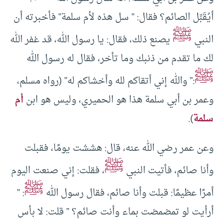
أيُقَبِّل الصائم؟ فقال: ” سل هذه لأم سلمة” فأخبرته أن
ﷺ
النبي
يصنع ذلك، فقال: يا رسول الله، قد غفر الله
لك ما تقدم من ذنبك وما تأخر، فقال له رسول الله
ﷺ
:” والله إني أتقاكم لله وأخشاكم له” (رواه مسلم،
وعمر بن أبي سلمة هذا هو الحميري، وليس هو ابن
أم
سلمة
).
وعن عمر رضي الله عنه، قال: هششت يومًا، فقبلت
ﷺ
وأنا صائم، فأتيت النبي
، فقلت: إني صنعت اليوم
ﷺ
أمرًا عظيمًا: قبلت وأنا صائم، فقال رسول الله
: ”
أرأيت لو تمضمضت بماء وأنت صائم؟ ” قلت: لا بأس