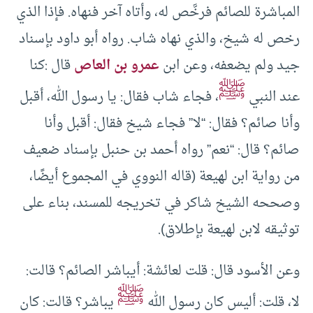
المباشرة للصائم فرخَّص له، وأتاه آخر فنهاه. فإذا الذي
رخص له شيخ، والذي نهاه شاب. رواه أبو داود بإسناد
جيد ولم يضعفه، وعن ابن
عمرو بن العاص
قال :كنا
ﷺ
عند النبي
، فجاء شاب فقال: يا رسول الله، أقبل
وأنا صائم؟ فقال: “لا” فجاء شيخ فقال: أقبل وأنا
صائم؟ قال: “نعم” رواه أحمد بن حنبل بإسناد ضعيف
من رواية ابن لهيعة (قاله النووي في المجموع أيضًا،
وصححه الشيخ شاكر في تخريجه للمسند، بناء على
توثيقه لابن لهيعة بإطلاق).
وعن الأسود قال: قلت لعائشة: أيباشر الصائم؟ قالت:
ﷺ
لا، قلت: أليس كان رسول الله
يباشر؟ قالت: كان