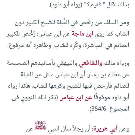
بذلك، قال ” ففيم؟ ” (رواه أبو داود).
ومن السلف من رخَّص في القُبلة للشيخ الكبير دون
الشاب كما روى
ابن ماجة
عن ابن عباس: رُخِّص للكبير
الصائم في المباشرة، وكُرِه للشاب. وظاهره أنه مرفوع.
ورواه مالك
والشافعي
والبيهقي بأسانيدهم الصحيحة
عن عطاء بن يسار: أن ابن عباس سئل عن القبلة
للصائم فأرخص فيها للشيخ وكرهها للشاب. هكذا رواه
أبو داود موقوفًا
عن ابن عباس
(ذكر ذلك النووي في
المجموع -354/6).
ﷺ
وعن
أبي هريرة
: أن رجلاً سأل النبي
عن