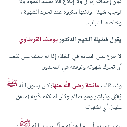
دون إحداث إنزال ولا إيلاج فلا تفسد الصوم ولا
توجب شيئا ، ولكنها مكروه عند تحرك الشهوة ،
وخاصة للشباب .
يقول فضيلة الشيخ الدكتور
يوسف القرضاوي
:
لا حرج على الصائم في القبلة، إذا لم يخف على نفسه
أن تحرك شهوته وتوقعه في المحذور.
ﷺ
وقد قالت
عائشة رضي الله عنها
: كان رسول الله
يُقَبِّل ويُباشِر وهو صائم وكان أملككم لأربه (متفق
عليه). أي لشهوته.
ﷺ
وعن عمر بن أبي سلمة: أنه سأل رسول الله
: