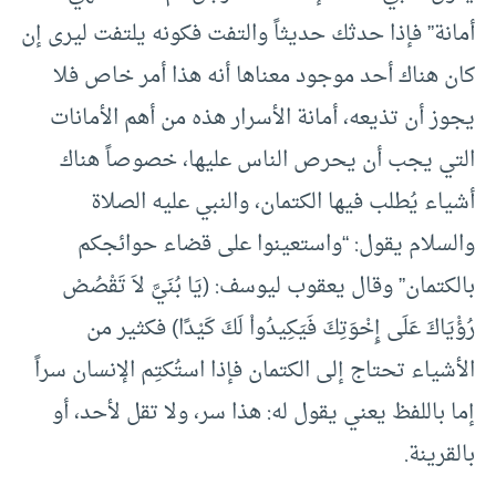
أمانة” فإذا حدثك حديثاً والتفت فكونه يلتفت ليرى إن
كان هناك أحد موجود معناها أنه هذا أمر خاص فلا
يجوز أن تذيعه، أمانة الأسرار هذه من أهم الأمانات
التي يجب أن يحرص الناس عليها، خصوصاً هناك
أشياء يُطلب فيها الكتمان، والنبي عليه الصلاة
والسلام يقول: “واستعينوا على قضاء حوائجكم
بالكتمان” وقال يعقوب ليوسف: (يَا بُنَيَّ لاَ تَقْصُصْ
رُؤْيَاكَ عَلَى إِخْوَتِكَ فَيَكِيدُواْ لَكَ كَيْدًا) فكثير من
الأشياء تحتاج إلى الكتمان فإذا استُكتِم الإنسان سراً
إما باللفظ يعني يقول له: هذا سر، ولا تقل لأحد، أو
بالقرينة.