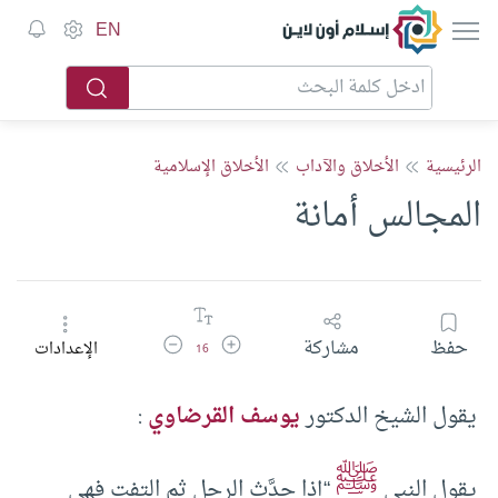
إسلام أون لاين
EN
الرئيسية
الأخلاق والآداب
الأخلاق الإسلامية
المجالس أمانة
زيادة حجم الخط
تقليل حجم الخط
حفظ
مشاركة
الإعدادات
16
يقول الشيخ الدكتور
يوسف القرضاوي
:
ﷺ
يقول النبي
“إذا حدَّث الرجل ثم التفت فهي