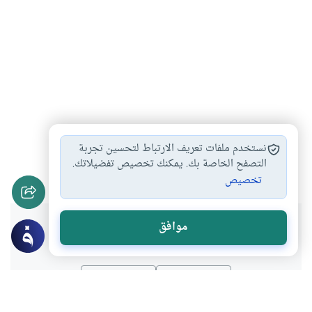
الزكاة لمن لا…
أصناف الزكاة
حكم الزكاة في…
#
#
#
نستخدم ملفات تعريف الارتباط لتحسين تجربة
أحكام الزكاة
التصفح الخاصة بك. يمكنك تخصيص تفضيلاتك.
#
تخصيص
هل انتفعت بهذا المحتوى؟
موافق
نعم
لا