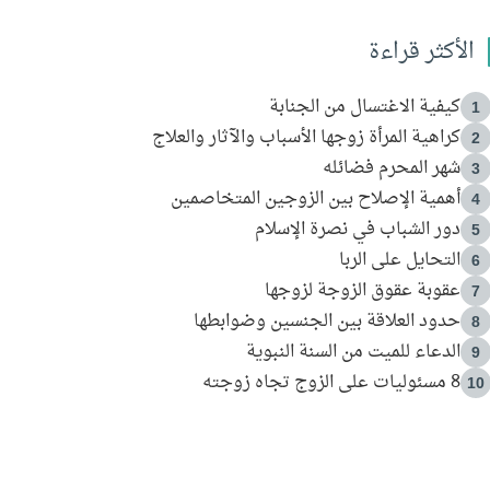
الأكثر قراءة
كيفية الاغتسال من الجنابة
1
كراهية المرأة زوجها الأسباب والآثار والعلاج
2
شهر المحرم فضائله
3
أهمية الإصلاح بين الزوجين المتخاصمين
4
دور الشباب في نصرة الإسلام
5
التحايل على الربا
6
عقوبة عقوق الزوجة لزوجها
7
حدود العلاقة بين الجنسين وضوابطها
8
الدعاء للميت من السنة النبوية
9
8 مسئوليات على الزوج تجاه زوجته
10