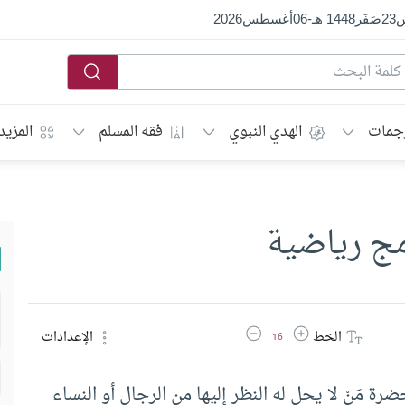
س
23
صَفَر
1448 هـ
-
06
أغسطس
2026
جمات
الهدي النبوي
فقه المسلم
المزيد
امج رياضية
زيادة حجم الخط
تقليل حجم الخط
الخط
الإعدادات
16
رة مَنْ لا يحل له النظر إليها من الرجال أو النساء