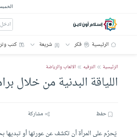
الخمي
إسلام أون لاين
الرئيسية
فكر
شريعة
كتب وتر
الرئيسية
الترفيه
الالعاب والرياضة
اللياقة البدنية من خلال بر
حفظ
مشاركة
يَحرُم على المرأة أن تكشف عن عورتها أو تبديها بحض