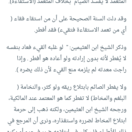
المتعمد لا يفسد الصيام بخلاف المتعمد (الاستقاءة).
وقد دلت السنة الصحيحة على أن من استقاء فقاء (
أي من تعمد الاستقاءة فتقيء) فقد أفطر.
وذكر الشيخ ابن العثيمين: ” لو غلبه القيء فعاد بنفسه
لا يُفطر لأنه بدون إرادته ولو أعاده هو أفطر . وإذا
راجت معدته لم يلزمه منع القيء لأن ذلك يضره ).
ولا يفطر الصائم بابتلاع ريقه ولو كثر، والنخامة (
البلغم والمخاط) لا تفطر كما هو المعتمد عند المالكية،
ورجحه الشيخ ابن العثيمين، ولكنه ذهب إلى حرمة
ابتلاع المخاط لضرره واستقذاره، ونرى أن المرجع في