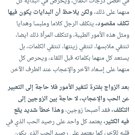
في أقصى درجات الكمال، ويحرص في البداية كل
منهما على ذلك،
ولكن يلاحظ أن البدايات يكون فيها
تكلف مقصود،
يتكلف الرجل كلاما وملبسا وهدايا
ومثل هذه الأمور الطيبة، وتتكلف المرأة ذلك ايضا،
تنتقي ملابسها، تنتقي زينتها، تنتقي الكلمات، بل
يستعد كل منهما بكلماته قبل اللقاء، ويحرص كل
منهما على إسعاد الآخر والإعجاب عند الطرف الآخر.
ب
عد الزواج بفترة تتغير الأمور فلا حاجة إلى التعبير
عن الحب والإعجاب، لا حاجة بين الزوجين إلى
التكلف،
فقد أصبحا زوجين،
وهذا خطأ شديد يقع
فيه الكثير،
يعتمد كل واحد على رصيد الحب الذي في
قلبه للآخر، كما يعتمد على رصيد الحب الذي يكون