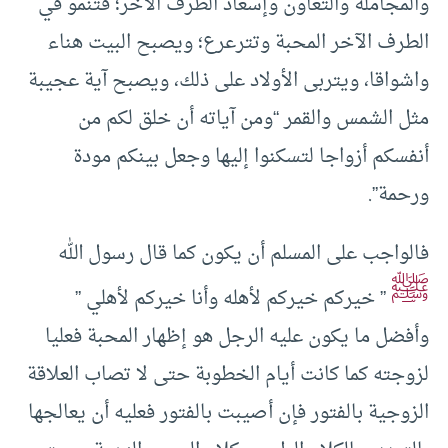
والمجاملة والتعاون وإسعاد الطرف الآخر؛ فتنمو في
الطرف الآخر المحبة وتترعرع؛ ويصبح البيت هناء
واشواقا، ويتربى الأولاد على ذلك، ويصبح آية عجيبة
مثل الشمس والقمر “ومن آياته أن خلق لكم من
أنفسكم أزواجا لتسكنوا إليها وجعل بينكم مودة
ورحمة”.
فالواجب على المسلم أن يكون كما قال رسول الله
ﷺ
” خيركم خيركم لأهله وأنا خيركم لأهلي ”
وأفضل ما يكون عليه الرجل هو إظهار المحبة فعليا
لزوجته كما كانت أيام الخطوبة حتى لا تصاب العلاقة
الزوجية بالفتور فإن أصيبت بالفتور فعليه أن يعالجها