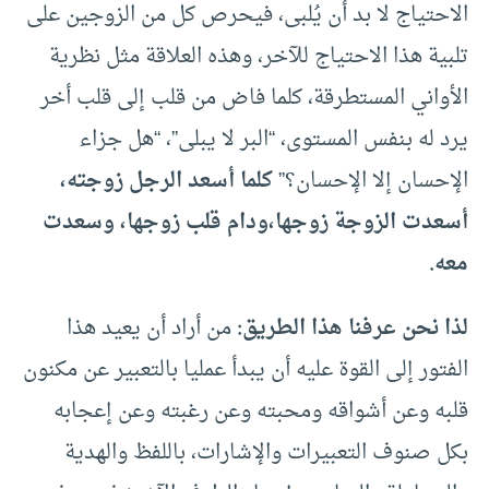
الاحتياج لا بد أن يُلبى، فيحرص كل من الزوجين على
تلبية هذا الاحتياج للآخر، وهذه العلاقة مثل نظرية
الأواني المستطرقة، كلما فاض من قلب إلى قلب أخر
يرد له بنفس المستوى، “البر لا يبلى”، “هل جزاء
الإحسان إلا الإحسان؟”
كلما أسعد الرجل زوجته،
أسعدت الزوجة زوجها،ودام قلب زوجها، وسعدت
معه.
لذا نحن عرفنا هذا الطريق:
من أراد أن يعيد هذا
الفتور إلى القوة عليه أن يبدأ عمليا بالتعبير عن مكنون
قلبه وعن أشواقه ومحبته وعن رغبته وعن إعجابه
بكل صنوف التعبيرات والإشارات، باللفظ والهدية