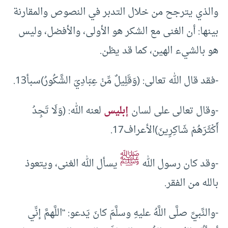
والذي يترجح من خلال التدبر في النصوص والمقارنة
بينها: أن الغنى مع الشكر هو الأولى، والأفضل، وليس
هو بالشيء الهين، كما قد يظن.
-فقد قال الله تعالى: (وَقَلِيلٌ مِّنْ عِبَادِيَ الشَّكُورُ)سبأ13.
-وقال تعالى على لسان
إبليس
لعنه الله: (وَلَا تَجِدُ
أَكْثَرَهُمْ شَاكِرِينَ)الأعراف17.
ﷺ
-وقد كان رسول الله
يسأل الله الغنى، ويتعوذ
بالله من الفقر.
-والنَّبيَّ صلَّى اللَّهُ عليهِ وسلَّمَ كانَ يَدعو: “اللَّهمَّ إنِّي