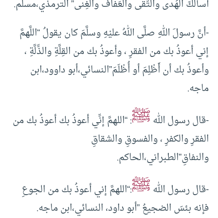
أسألُكَ الهُدى والتُّقى والعَفافَ والغِنى” الترمذي،مسلم.
-أنَّ رسولَ اللهِ صلَّى اللهُ عليْهِ وسلَّمَ كان يقولُ “اللَّهمَّ
إني أعوذُ بك من الفقرِ ، وأعوذُ بك من القِلَّةِ والذِّلَّةِ ،
وأعوذُ بك أن أَظْلِمَ أو أُظْلَمَ”النسائي،أبو داوود،ابن
ماجه.
ﷺ
-قال رسول الله
: “اللهمَّ إنِّي أعوذُ بك أعوذُ بك من
الفقرِ والكفرِ ، والفسوقِ والشقاقِ
والنفاقِ”الطبراني،الحاكم.
ﷺ
-قال رسول الله
:“اللهمَّ إني أعوذُ بك من الجوعِ
فإنه بئسَ الضجيعُ ”أبو داود، النسائي،ابن ماجه.