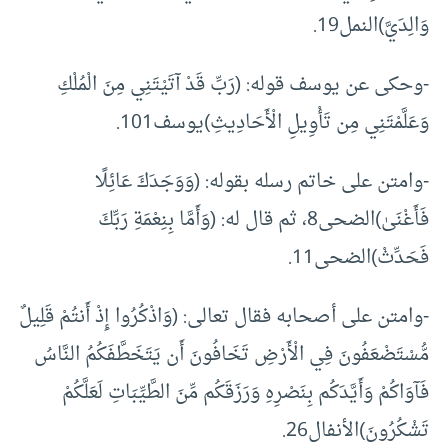
وَالِدَيَّ)النمل19.
-وحكى عن يوسف قوله: (رَبِّ قَدْ آتَيْتَنِي مِنَ الْمُلْكِ
وَعَلَّمْتَنِي مِن تَأْوِيلِ الْأَحَادِيثِ)يوسف101.
-وامتن على خاتم رسله بقوله: (وَوَجَدَكَ عَائِلًا
فَأَغْنَىٰ)الضحى8، ثم قال له: (وَأَمَّا بِنِعْمَةِ رَبِّكَ
فَحَدِّثْ)الضحى11.
-وامتن على أصحابه فقال تعالى: (وَاذْكُرُوا إِذْ أَنتُمْ قَلِيلٌ
مُّسْتَضْعَفُونَ فِي الْأَرْضِ تَخَافُونَ أَن يَتَخَطَّفَكُمُ النَّاسُ
فَآوَاكُمْ وَأَيَّدَكُم بِنَصْرِهِ وَرَزَقَكُم مِّنَ الطَّيِّبَاتِ لَعَلَّكُمْ
تَشْكُرُونَ)الأنفال26.