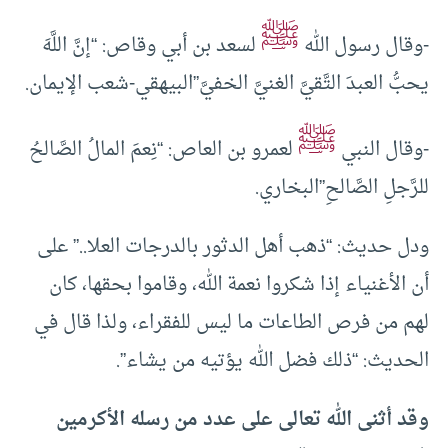
ﷺ
-وقال رسول الله
لسعد بن أبي وقاص: “إنَّ اللَّهَ
يحبُّ العبدَ التَّقيَّ الغنيَّ الخفيَّ”البيهقي-شعب الإيمان.
ﷺ
-وقال النبي
لعمرو بن العاص: “نِعمَ المالُ الصَّالحُ
للرَّجلِ الصَّالحِ”البخاري.
ودل حديث: “ذهب أهل الدثور بالدرجات العلا..” على
أن الأغنياء إذا شكروا نعمة الله، وقاموا بحقها، كان
لهم من فرص الطاعات ما ليس للفقراء، ولذا قال في
الحديث: “ذلك فضل الله يؤتيه من يشاء”.
وقد أثنى الله تعالى على عدد من رسله الأكرمين