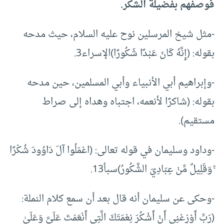
فوصفهم بفضيلة الشكر.
-مثل شيخ المرسلين نوح عليه السلام، حيث مدحه
بقوله: (إِنَّهُ كَانَ عَبْدًا شَكُورًا)الإسراء3.
-وإبراهيم أبي الأنبياء وأبي المسلمين، حين مدحه
بقوله: (شاكرًا لأنعمه، اجتباه وهداه إلى صراط
مستقيم).
-وداود وسليمان في قوله تعالى: (اعْمَلُوا آلَ دَاوُودَ شُكْرًا
ۚ وَقَلِيلٌ مِّنْ عِبَادِيَ الشَّكُورُ)سبأ13.
-وحكى عن سليمان أنه قال بعد أن سمع كلام النملة:
(رَبِّ أَوْزِعْنِي أَنْ أَشْكُرَ نِعْمَتَكَ الَّتِي أَنْعَمْتَ عَلَيَّ وَعَلَىٰ