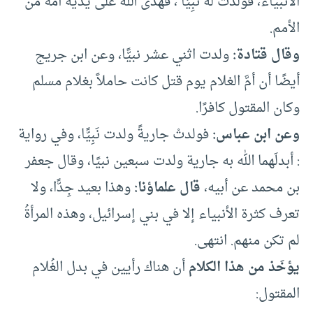
الأنبياء، فولدَتْ له نَبِيًّا ، فهدى الله على يديه أمّة من
الأمم.
وقال قتادة:
ولدت اثني عشر نبيًّا، وعن ابن جريج
أيضًا أن أمَّ الغلام يوم قتل كانت حاملاً بغلام مسلم
وكان المقتول كافرًا.
وعن ابن عباس:
فولدتْ جاريةً ولدت نَبِيًّا، وفي رواية
: أبدلَهما الله به جارية ولدت سبعين نبيًا، وقال جعفر
بن محمد عن أبيه،
قال علماؤنا:
وهذا بعيد جِدًّا، ولا
تعرف كثرة الأنبياء إلا في بني إسرائيل، وهذه المرأةُ
لم تكن منهم. انتهى.
يؤخَذ من هذا الكلام
أن هناك رأيين في بدل الغُلام
المقتول: