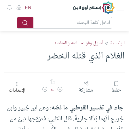
إسلام أون لاين
EN
الرئيسية
أصول وقواعد الفقه والمقاصد
الغلام الذي قتله الخضر
زيادة حجم الخط
تقليل حجم الخط
حفظ
مشاركة
الإعدادات
16
جاء في تفسير القرطبي ما نصّه:
وعن ابن جُبير وابن
جُريج أنّهما بُدِّلا جاريةً. قال الكلبي: فتزوّجها نبيٌّ من