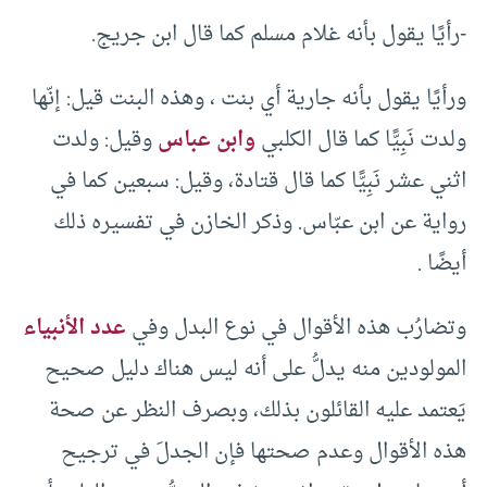
-رأيًا يقول بأنه غلام مسلم كما قال ابن جريج.
ورأيًا يقول بأنه جارية أي بنت ، وهذه البنت قيل: إنّها
ولدت نَبِيًّا كما قال الكلبي
وابن عباس
وقيل: ولدت
اثني عشر نَبِيًّا كما قال قتادة، وقيل: سبعين كما في
رواية عن ابن عبّاس. وذكر الخازن في تفسيره ذلك
أيضًا .
وتضارُب هذه الأقوال في نوع البدل وفي
عدد الأنبياء
المولودين منه يدلُّ على أنه ليس هناك دليل صحيح
يَعتمد عليه القائلون بذلك، وبصرف النظر عن صحة
هذه الأقوال وعدم صحتها فإن الجدلَ في ترجيح