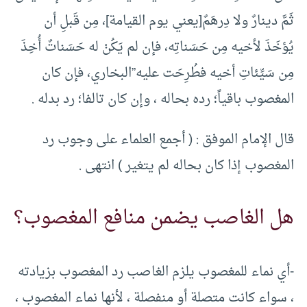
ثَمَّ دينارٌ ولا دِرهَمٌ[يعني يوم القيامة]، مِن قَبلِ أن
يُؤخَذَ لأخيه مِن حَسَناتِه، فإن لم يَكُنْ له حَسَناتٌ أُخِذَ
مِن سَيِّئاتِ أخيه فطُرِحَت عليه”البخاري، فإن كان
المغصوب باقياً؛ رده بحاله ، وإن كان تالفا؛ رد بدله .
قال الإمام الموفق : ( أجمع العلماء على وجوب رد
المغصوب إذا كان بحاله لم يتغير ) انتهى .
هل الغاصب يضمن منافع المغصوب؟
-أي نماء للمغصوب يلزم الغاصب رد المغصوب بزيادته
، سواء كانت متصلة أو منفصلة ، لأنها نماء المغصوب ،