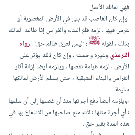
فهي لمالك الأصل.
-وإن كان الغاصب قد بنى في الأرض المغصوبة أو
غرس فيها ، لزمه قلع البناء والغراس إذا طالبه المالك
ﷺ
بذلك ، لقوله
: “ليس لعرق ظالم حق” ،
رواه
الترمذي
وغيره وحسنه ، وإن كان ذلك يؤثر على
الأرض ، لزمه غرامة نقصها ، ويلزمه أيضا إزالة آثار
الغراس والبناء المتبقية ، حتى يسلم الأرض لمالكها
سليمة .
-ويلزمه أيضاً دفع أجرتها منذ أن غصبها إلى أن سلمها
؛ أي أجرة مثلها ؛ لأنه منع صاحبها من الانتفاع بها في
هذه المدة بغير حق .