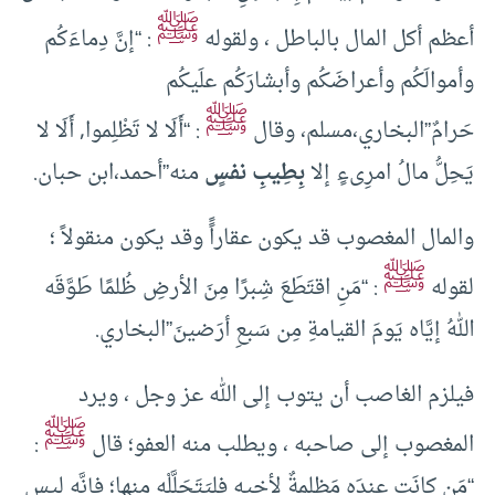
ﷺ
أعظم أكل المال بالباطل ، ولقوله
: “إنَّ دِماءَكُم
وأموالَكُم وأعراضَكُم وأبشارَكُم علَيكُم
ﷺ
حَرامٌ”البخاري،مسلم، وقال
: “أَلَا لا تَظْلِموا, أَلَا لا
يَحِلُّ مالُ امرِىءٍ إلا
بِطِيبِ نفسٍ
منه”أحمد،ابن حبان.
والمال المغصوب قد يكون عقاراًً وقد يكون منقولاً ؛
ﷺ
لقوله
: “مَنِ اقتَطَعَ شِبرًا مِنَ الأرضِ ظُلمًا طَوَّقَه
اللهُ إيَّاه يَومَ القيامةِ مِن سَبعِ أرَضينَ”البخاري.
فيلزم الغاصب أن يتوب إلى الله عز وجل ، ويرد
ﷺ
المغصوب إلى صاحبه ، ويطلب منه العفو؛ قال
:
“مَن كانَت عِندَه مَظلِمةٌ لأخيه فليَتَحَلَّلْه مِنها؛ فإنَّه ليس