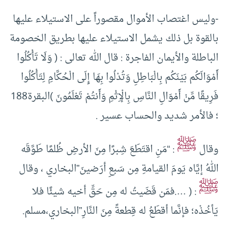
-وليس اغتصاب الأموال مقصوراً على الاستيلاء عليها
بالقوة بل ذلك يشمل الاستيلاء عليها بطريق الخصومة
الباطلة والأيمان الفاجرة : قال الله تعالى : ( وَلَا تَأْكُلُوا
أَمْوَالَكُم بَيْنَكُم بِالْبَاطِلِ وَتُدْلُوا بِهَا إِلَى الْحُكَّامِ لِتَأْكُلُوا
فَرِيقًا مِّنْ أَمْوَالِ النَّاسِ بِالْإِثْمِ وَأَنتُمْ تَعْلَمُونَ )البقرة188
؛ فالأمر شديد والحساب عسير .
ﷺ
وقال
: “مَنِ اقتَطَعَ شِبرًا مِنَ الأرضِ ظُلمًا طَوَّقَه
اللهُ إيَّاه يَومَ القيامةِ مِن سَبعِ أرَضينَ”البخاري ، وقال
ﷺ
: ( ….فمَن قَضَيتُ له مِن حَقِّ أخيه شيئًا فلا
يَأخُذْه؛ فإنَّما أقطَعُ له قِطعةً مِنَ النَّارِ”البخاري،مسلم.