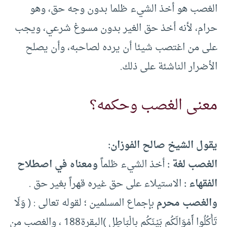
الغصب هو أخذ الشيء ظلما بدون وجه حق، وهو
حرام، لأنه أخذ حق الغير بدون مسوغ شرعي، ويجب
على من اغتصب شيئا أن يرده لصاحبه، وأن يصلح
الأضرار الناشئة على ذلك.
معنى الغصب وحكمه؟
يقول الشيخ صالح الفوزان:
الغصب لغة :
أخذ الشيء ظلماً
ومعناه في اصطلاح
الفقهاء :
الاستيلاء على حق غيره قهراً بغير حق .
والغصب محرم
بإجماع المسلمين ؛ لقوله تعالى : ( وَلَا
تَأْكُلُوا أَمْوَالَكُم بَيْنَكُم بِالْبَاطِلِ )البقرة188 ، والغصب من