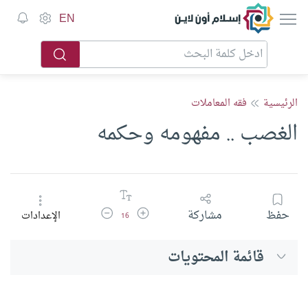
إسلام أون لاين
EN
الرئيسية
فقه المعاملات
الغصب .. مفهومه وحكمه
زيادة حجم الخط
تقليل حجم الخط
حفظ
مشاركة
الإعدادات
16
قائمة المحتويات