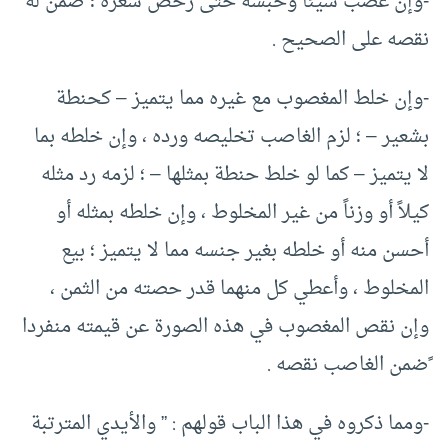
-وإن غصب شيئاً وحبسه حتى رخص سعره ؛ ضمن له
نقصه على الصحيح .
-وإن خلط المغصوب مع غيره مما يتميز – كحنطة
بشعير – ؛ لزم الغاصب تخليصه ورده ، وإن خلطه بما
لا يتميز – كما لو خلط حنطة بمثلها – ؛ لزمه رد مثله
كيلاً أو وزناً من غير المخلوط ، وإن خلطه بمثله أو
أحسن منه أو خلطه بغير جنسه مما لا يتميز ؛ بيع
المخلوط ، وأعطي كل منهما قدر حصته من الثمن ،
وإن نقص المغصوب في هذه الصورة عن قيمته منفردا
ًضمن الغاصب نقصه .
-ومما ذكروه في هذا الباب قولهم : ” والأيدي المترتبة