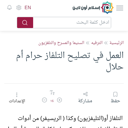
إسلام أون لاين
EN
الرئيسية
الترفيه
السنيما والمسرح والتلفزيون
العمل في تصليح التلفاز حرام أم
حلال
زيادة حجم الخط
تقليل حجم الخط
حفظ
مشاركة
الإعدادات
16
التلفاز أو(التليفزيون) وكذا ( الريسيفر) من أدوات