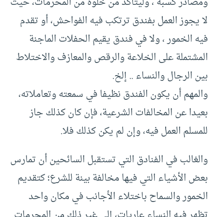
ومصادر كسبه ، وليتأكد من ‏خلوه من المحرمات، حيث
لا يجوز العمل بفندق ترتكب فيه الفواحش، أو تقدم
فيه الخمور ‏‏، ولا في فندق يقيم الحفلات الماجنة
المشتملة على الخلاعة والرقص والمعازف والاختلاط
‏بين الرجال والنساء .. إلخ. ‏
والمهم أن يكون الفندق نظيفا في سمعته وتعاملاته،
بعيدا عن المخالفات الشرعية، فإن كان ‏كذلك جاز
للمسلم العمل فيه، وإن لم يكن كذلك فلا.
والغالب في الفنادق التي تستقبل السائحين أن تمارس
بعض الأشياء التي فيها مخالفة بينة للشرع؛ كتقديم
الخمور والسماح باختلاء الأجانب في مكان واحد
تظهر فيه النساء عاريات، إلى غير ذلك من المحرمات.