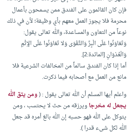
فإن كان القائمون على الفندق ممن يسمحون بأعمال
محرمة فلا يجوز العمل معهم بأي وظيفة؛ لأن في ذلك
نوعاً من التعاون والمساعدة، والله تعالى يقول:
وَتَعَاوَنُوا عَلَى الْبِرِّ وَالتَّقْوَى وَلا تَعَاوَنُوا عَلَى الإِثْمِ
وَالْعُدْوَانِ [المائدة:2].
أما إذا كان الفندق سالماً من المخالفات الشرعية فلا
مانع من العمل مع أصحابه فيما ذكرت.
واعلم أيها المسلم أن الله تعالى يقول : (
ومن يتق الله
يجعل له مخرجا
ويرزقه من حث لا يحتسب ، ومن
يتوكل على الله فهو حسبه إن الله بالغ أمره قد جعل
الله لكل شيء قدرا ).