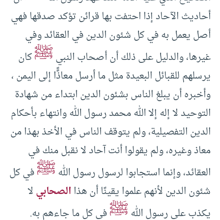
أحاديث الآحاد إذا احتفت بها قرائن تؤكد صدقها فهي
أصل يعمل به في كل شئون الدين في العقائد وفي
ﷺ
غيرها، والدليل على ذلك أن أصحاب النبي
كان
يرسلهم للقبائل البعيدة مثل ما أرسل معاذًًا إلى اليمن ،
وأخبره أن يبلغ الناس بشئون الدين ابتداء من شهادة
التوحيد لا إله إلا الله محمد رسول الله وانتهاء بأحكام
الدين التفصيلية، ولم يتوقف الناس في الأخذ بهذا من
معاذ وغيره، ولم يقولوا أنت آحاد لا نقبل منك في
ﷺ
العقائد، وإنما استجابوا لرسول رسول الله
في كل
شئون الدين لأنهم علموا يقينًا أن هذا
الصحابي
لا
ﷺ
يكذب على رسول الله
في كل ما جاءهم به.