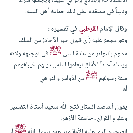
الاعتقادات، ويعادي ويوالي عليها، ويجعلها شرعاً
وديناً في معتقده. على ذلك جماعة أهل السنة.
وقال الإمام
القرطبي
في تفسيره :
وهو مجمع عليه (أي قبول خبر الآحاد) من السلف
ﷺ
معلوم بالتواتر من عادة النبي
في توجيهه ولاته
ورسله آحاداً للأفاق ليعلموا الناس دينهم، فيبلغوهم
ﷺ
سنة رسولهم
من الأوامر والنواهي.
أهـ
يقول أ.د.عبد الستار فتح الله سعيد أستاذ التفسير
وعلوم القرآن ـ جامعة الأزهر:
ﷺ
الصحيح الذي عليه الأمة منذ عهد رسول الله
أن