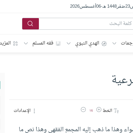
س
23
صَفَر
1448 هـ
-
06
أغسطس
2026
جمات
الهدي النبوي
فقه المسلم
المزيد
رعية
زيادة حجم الخط
تقليل حجم الخط
الخط
الإعدادات
16
واء وهذا ما ذهب إليه المجمع الفقهي وهذا نص ما