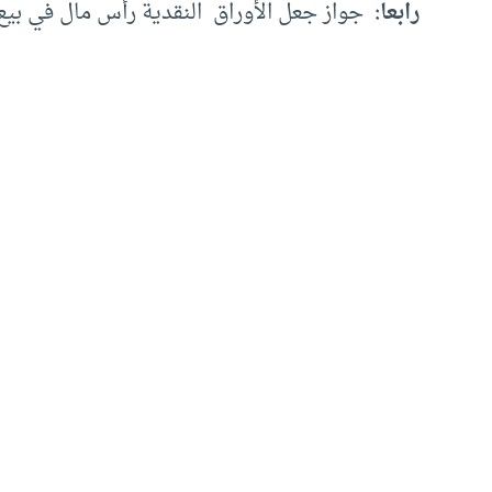
‏‏رابعا:
‏ ‏جواز جعل الأوراق ‏ ‏النقدية رأس مال في بي