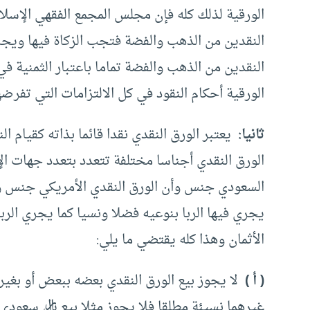
‏الورقية لذلك كله فإن مجلس ‏المجمع الفقهي الإسلامي 
النقدين من الذهب والفضة فتجب الزكاة فيها ويجري
النقدين من الذهب والفضة تماما باعتبار‏ ‏الثمنية في 
‏الورقية أحكام النقود في كل الالتزامات التي تفرضه
‏‏ثانيا:
‏ ‏يعتبر الورق ‏النقدي نقدا قائما بذاته كقيام
الورق ‏النقدي أجناسا مختلفة تتعدد بتعدد جهات الإص
السعودي جنس وأن الورق‏ ‏النقدي الأمريكي جنس 
يجري فيها الربا بنوعيه فضلا ونسيا كما يجري الر
الأثمان وهذا كله يقتضي ما يلي: ‏
‏( أ )
‏ ‏لا يجوز بيع الورق‏ ‏النقدي بعضه ببعض أو ب
غيرهما نسيئة مطلقا فلا يجوز مثلا بيع ريال سعود