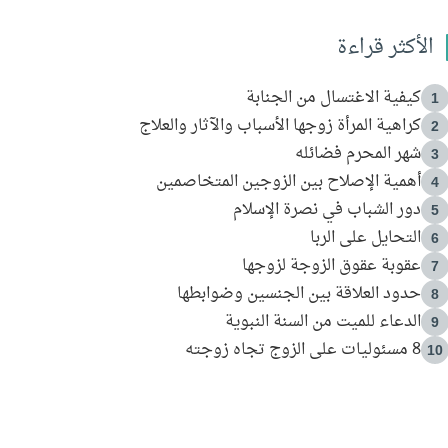
الأكثر قراءة
كيفية الاغتسال من الجنابة
1
كراهية المرأة زوجها الأسباب والآثار والعلاج
2
شهر المحرم فضائله
3
أهمية الإصلاح بين الزوجين المتخاصمين
4
دور الشباب في نصرة الإسلام
5
التحايل على الربا
6
عقوبة عقوق الزوجة لزوجها
7
حدود العلاقة بين الجنسين وضوابطها
8
الدعاء للميت من السنة النبوية
9
8 مسئوليات على الزوج تجاه زوجته
10