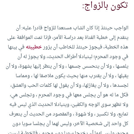
تكون بالزواج:
الواجب حينئذ إذا كان الشاب مستعدا للزواج قادرا عليه: أن
يتقدم إلى خطبة الفتاة بعد دراسة الأمر، فإذا تمت الموافقة على
هذه الخطبة، فيجوز حينئذ للخاطب أن يزور
خطيبته
في بيتها
في وجود المحرم؛ ليتبادلا أطراف الحديث، ولا يجوز له أن
يلمسها ، ولا أن يتحسس جسمها ، ولا أن ينظر إليها بشهوة، ولا أن
يقبلها ، ولا أن يقترب منها بحيث يكون ملاصقا لها ، ومماسا
لجسدها ، ولا أن يغازلها، ولا أن يقول لها كلمات الحب والعشق،
فكل ما له هو أن يجلس معها في وجود المحرم ، وتجلس هي،
ولا تظهر سوى الوجه والكفين، ويتبادلا الحديث الذي ليس فيه
تمايع، ولا تكسير ، ولا شهوة ، والمقصود من الحديث أن يتعرف
كل واحد إلى شخصية الآخر، وليس لهما أن يجلسا سويا دون
محرم، وليس لهما أن يخرجا سويا دون محرمـ ، فالخطبة ليست