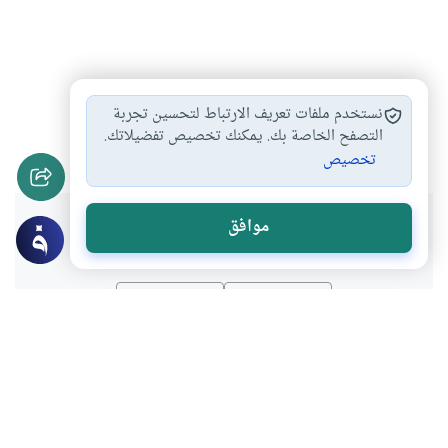
التداوي والأخذ بالأسباب
التداوي بين الأخذ…
#
#
نستخدم ملفات تعريف الارتباط لتحسين تجربة
التنويم المغناطيسي
التصفح الخاصة بك. يمكنك تخصيص تفضيلاتك.
#
تخصيص
هل انتفعت بهذا المحتوى؟
موافق
نعم
لا
موضوعات ذات صلة