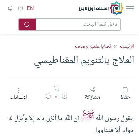
إسلام أون لاين
EN
الرئيسية
قضايا علمية وصحية
العلاج بالتنويم المغناطيسي
زيادة حجم الخط
تقليل حجم الخط
حفظ
مشاركة
الإعدادات
16
ﷺ
يقول رسول الله
: إن الله ما أنزل داء إلا وأنزل له
دواء ألا فتداووا.