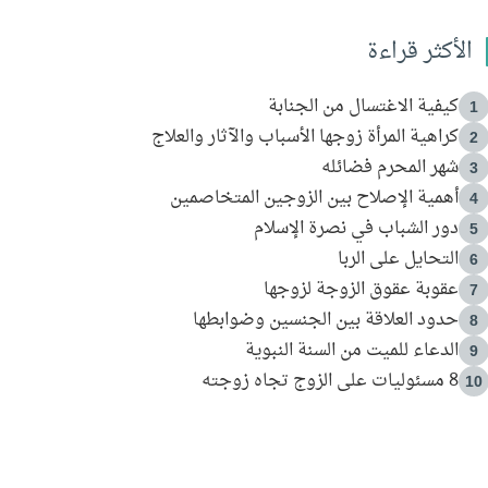
الأكثر قراءة
كيفية الاغتسال من الجنابة
1
كراهية المرأة زوجها الأسباب والآثار والعلاج
2
شهر المحرم فضائله
3
أهمية الإصلاح بين الزوجين المتخاصمين
4
دور الشباب في نصرة الإسلام
5
التحايل على الربا
6
عقوبة عقوق الزوجة لزوجها
7
حدود العلاقة بين الجنسين وضوابطها
8
الدعاء للميت من السنة النبوية
9
8 مسئوليات على الزوج تجاه زوجته
10