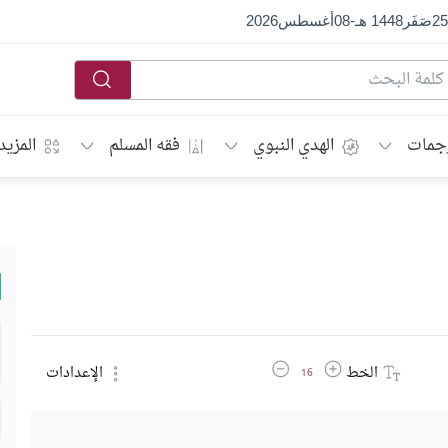
25
صَفَر
1448 هـ
-
08
أغسطس
2026
جمات
الهدي النبوي
فقه المسلم
المزيد
زيادة حجم الخط
تقليل حجم الخط
الخط
الإعدادات
16