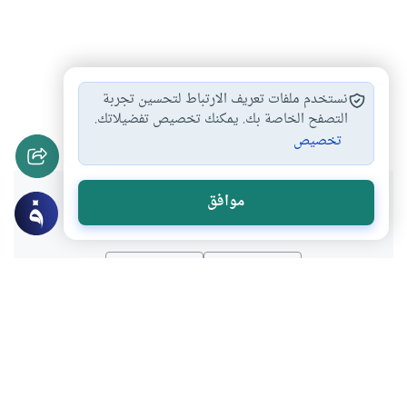
العزل بين الزوجين
العزل اثناء الجماع
#
#
نستخدم ملفات تعريف الارتباط لتحسين تجربة
اجبار الزوج زوجته…
التصفح الخاصة بك. يمكنك تخصيص تفضيلاتك.
#
تخصيص
هل انتفعت بهذا المحتوى؟
موافق
نعم
لا
موضوعات ذات صلة