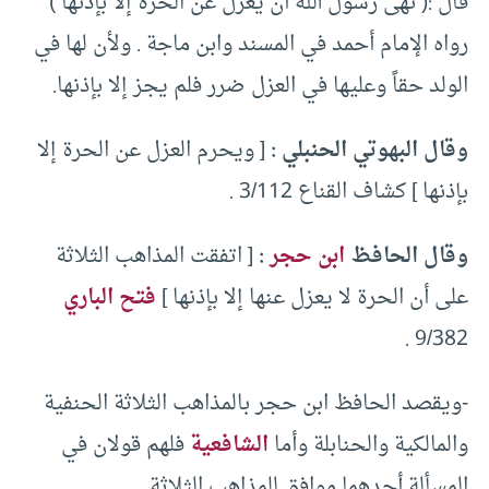
قال :( نهى رسول الله أن يعزل عن الحرة إلا بإذنها )
رواه الإمام أحمد في المسند وابن ماجة . ولأن لها في
الولد حقاً وعليها في العزل ضرر فلم يجز إلا بإذنها.
وقال البهوتي الحنبلي :
[ ويحرم العزل عن الحرة إلا
بإذنها ] كشاف القناع 3/112 .
وقال الحافظ
ابن حجر
:
[ اتفقت المذاهب الثلاثة
على أن الحرة لا يعزل عنها إلا بإذنها ]
فتح الباري
9/382 .
-ويقصد الحافظ ابن حجر بالمذاهب الثلاثة الحنفية
والمالكية والحنابلة وأما
الشافعية
فلهم قولان في
المسألة أحدهما موافق للمذاهب الثلاثة.