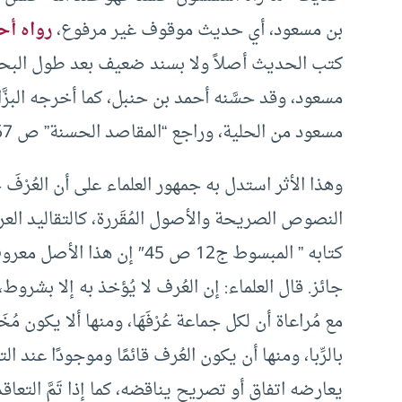
بن مسعود، أي حديث موقوف غير مرفوع،
رواه أح
كتب الحديث أصلاً ولا بسند ضعيف بعد طول البحث
مسعود، وقد حسَّنه أحمد بن حنبل، كما أخرجه البزَّ
مسعود من الحلية، وراجع “المقاصد الحسنة” ص 367 طبعة دار الأدب العرب.
وهذا الأثر استدل به جمهور العلماء على أن العُرْ
النصوص الصريحة والأصول المُقَررة، كالتقاليد الع
كتابه ” المبسوط ج12 ص 45″ 
جائز. قال العلماء: إن العُرف لا يُؤخذ به إلا بشروط، 
مع مُراعاة أن لكل جماعة عُرْفَهَا، ومنها ألا يكون مُخَال
بالرِّبا، ومنها أن يكون العُرف قائمًا وموجودًا عند الت
يعارضه اتفاق أو تصريح يناقضه، كما إذا تَمَّ ال