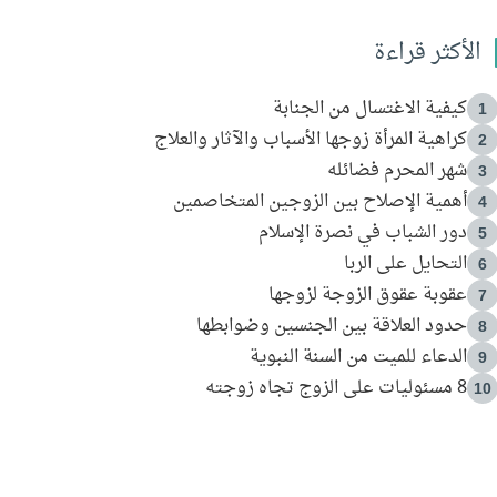
الأكثر قراءة
كيفية الاغتسال من الجنابة
1
كراهية المرأة زوجها الأسباب والآثار والعلاج
2
شهر المحرم فضائله
3
أهمية الإصلاح بين الزوجين المتخاصمين
4
دور الشباب في نصرة الإسلام
5
التحايل على الربا
6
عقوبة عقوق الزوجة لزوجها
7
حدود العلاقة بين الجنسين وضوابطها
8
الدعاء للميت من السنة النبوية
9
8 مسئوليات على الزوج تجاه زوجته
10