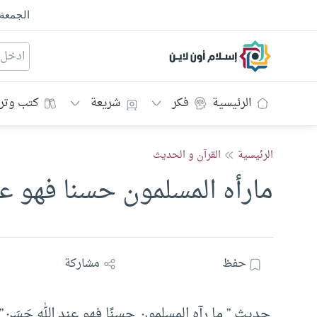
الجمعة
إسلام أون لاين
الرئيسية
فكر
شريعة
كتب وتر
الرئيسية
القرآن و الحديث
مارأه المسلمون حسنا فهو ع
حفظ
مشاركة
حديث ” ما رآه المسلمون حسنًا فهو عند الله حَسَن”