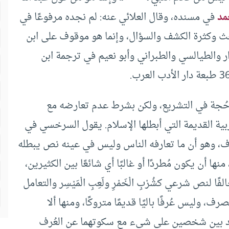
مد
في مسنده، وقال العلائي عنه: لم نجده مرفوعًا في
 وكثرة الكشف والسؤال، وإنما هو موقوف على ابن
ار والطيالسي والطبراني وأبو نعيم في ترجمة ابن
فَ حُجة في التشريع، ولكن بشرط عدم تعارضه مع
ربية القديمة التي أبطلها الإسلام. يقول السرخسي في
إن هذا الأصل معروف، وهو أن ما تعارفه الناس وليس في عينه نص يبطله
منها أن يكون مُطردًا أو غالبًا أي شائعًا بين الكثيرين،
فًا لنص شرعي كشُرْبِ الْخَمْرِ ولَعِبِ الْمَيْسِر والتعامل
صرف، وليس عُرفًا باليًا قديمًا متروكًا، ومنها ألا
تعاقد بين شخصين على شيء مع سكوتهما عن العُرف