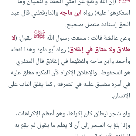
: (إن الله وضع عن أمتي الخطأ والنسيان وما
استكرهوا عليه) رواه
ابن ماجه
والدارقطني قال عبد
الحق إسناده متصل صحيح.
ﷺ
وعن عائشة قالت : سمعت رسول الله
يقول: (
لا
طلاق ولا عتاق في إغلاق
) رواه أبو داود وهذا لفظه
وأحمد وابن ماجه ولفظهما في إغلاق قال المنذري :
هو المحفوظ . والإغلاق الإكراه لأن المكره مغلق عليه
في أمره مضيق عليه في تصرفه , كما يغلق الباب على
الإنسان.
ولو سُحِر ليطلق كان إكراها، وهو أعظم الإكراهات،
وإذا بلغ به السحر إلى أن لا يعلم ما يقول لم يقع به