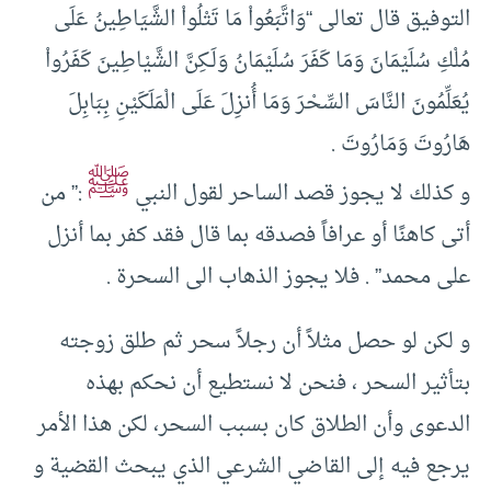
التوفيق قال تعالى “وَاتَّبَعُواْ مَا تَتْلُواْ الشَّيَاطِينُ عَلَى
مُلْكِ سُلَيْمَانَ وَمَا كَفَرَ سُلَيْمَانُ وَلَـكِنَّ الشَّيْاطِينَ كَفَرُواْ
يُعَلِّمُونَ النَّاسَ السِّحْرَ وَمَا أُنزِلَ عَلَى الْمَلَكَيْنِ بِبَابِلَ
هَارُوتَ وَمَارُوتَ .
ﷺ
و كذلك لا يجوز قصد الساحر لقول النبي
:” من
أتى كاهنًا أو عرافاً فصدقه بما قال فقد كفر بما أنزل
على محمد” . فلا يجوز الذهاب الى السحرة .
و لكن لو حصل مثلاً أن رجلاً سحر ثم طلق زوجته
بتأثير السحر ، فنحن لا نستطيع أن نحكم بهذه
الدعوى وأن الطلاق كان بسبب السحر، لكن هذا الأمر
يرجع فيه إلى القاضي الشرعي الذي يبحث القضية و