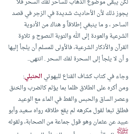
لكن يبقى موضوع الذهاب للساحر لفك السحر فلا
يجوز ذلك لأن الأحاديث شديدة في الزجر في قصد
الساحر ، و ما ينبغي إطلاقاً و هناك من الأدوية
الشرعية والعودة إلى الله والتوبة النصوح و تلاوة
القرآن والأذكار الشرعية، فالأولى للمسلم أن يلجأ إليها
و أن لا يلجأ إلى السحرة لفك السحر . انتهى..
وجاء في كتاب كشاف القناع للبهوتي
الحنبلي
:
ومن أكره على الطلاق ظلما بما يؤلم كالضرب والخنق
وعصر الساق والحبس والغط في الماء مع الوعيد
فطلق تبعا لقول مكرهه لم يقع طلاقه رواه سعيد وأبو
عبيد عن عثمان وهو قول جماعة من الصحابة، ولقوله
ﷺ