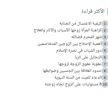
الأكثر قراءة
كيفية الاغتسال من الجنابة
1
كراهية المرأة زوجها الأسباب والآثار والعلاج
2
شهر المحرم فضائله
3
أهمية الإصلاح بين الزوجين المتخاصمين
4
دور الشباب في نصرة الإسلام
5
التحايل على الربا
6
عقوبة عقوق الزوجة لزوجها
7
حدود العلاقة بين الجنسين وضوابطها
8
الدعاء للميت من السنة النبوية
9
8 مسئوليات على الزوج تجاه زوجته
10