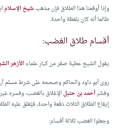
وإذا أوقعنا هذا الطلاق فإن مذهب
شيخ الإسلام
اب
طالما أنه كان بلفظة واحدة.
أقسام طلاق الغضب:
يقول الشيخ عطية صقر من كبار علماء
الأزهر الش
روى أبو داود والحاكم وصححه على شرط مسلم أن ا
وفسَّر
أحمد بن حنبل
الإغلاق بالغضب، وفسره غيره ب
إيقاع الطلاق الثلاث دَفْعة واحدة، فيُغلق عليه ال
وجعلوا الغضب ثلاثة أقسام: