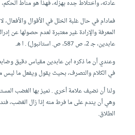
عادته، واختلاط جده بهزله، فهذا هو مناط الحكم، ا
فمادام في حال غلبة الخلل في الأقوال والأفعال، لا 
المعرفة والإرادة غير معتبرة لعدم حصولها عن إدراك
عابدين، جـ 2، ص 587، ص. استانبول) . ا هـ.
وعندي أن ما ذكره ابن عابدين مقياس دقيق وضابط س
في الكلام والتصرف، بحيث يقول ويفعل ما ليس من 
ولنا أن نضيف علامة أخرى . نميز بها الغضب المستحك
وهي أن يندم على ما فرط منه إذا زال الغضب، فند
الطلاق.