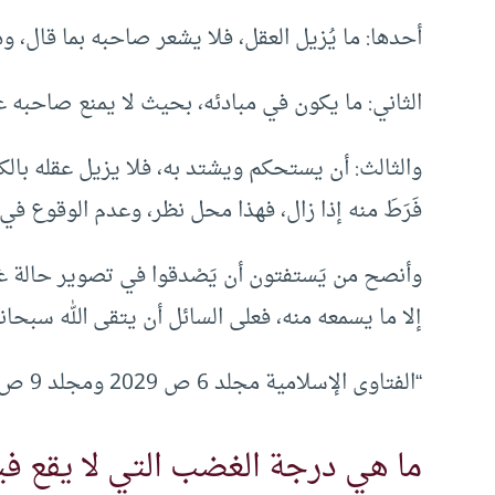
أحدها: ما يُزيل العقل، فلا يشعر صاحبه بما قال، وهذ
الثاني: ما يكون في مبادئه، بحيث لا يمنع صاحبه ع
والثالث: أن يستحكم ويشتد به، فلا يزيل عقله بالك
فَرَطَ منه إذا زال، فهذا محل نظر، وعدم الوقوع في ه
وأنصح من يَستفتون أن يَصْدقوا في تصوير حالة غ
إلا ما يسمعه منه، فعلى السائل أن يتقى الله سبحانه
“الفتاوى الإسلامية مجلد 6 ص 2029 ومجلد 9 ص 3155”.
ما هي درجة الغضب التي لا يقع فيه