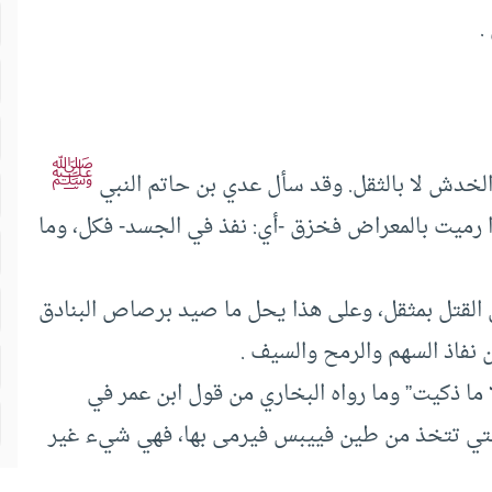
.
ﷺ
والخدش لا بالثقل. وقد سأل عدي بن حاتم النبي
ذا رميت بالمعراض فخزق -أي: نفذ في الجسد- فكل، وما
 القتل بمثقل، وعلى هذا يحل ما صيد برصاص البنادق
نفاذ السهم والرمح والسيف .
 ما ذكيت” وما رواه البخاري من قول ابن عمر في
هي التي تتخذ من طين فييبس فيرمى بها، فهي شيء غير