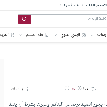
24
صَفَر
1448 هـ
-
07
أغسطس
2026
جمات
الهدي النبوي
فقه المسلم
المزيد
زيادة حجم الخط
تقليل حجم الخط
الخط
الإعدادات
16
ه يجوز الصيد برصاص البنادق وغيرها بشرط أن ينفذ