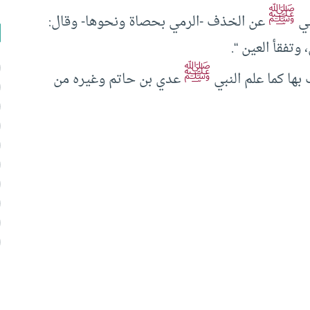
ﷺ
بي
عن الخذف -الرمي بحصاة ونحوها- وقال:
وتفقأ العين “.
ﷺ
 بها كما علم النبي
عدي بن حاتم وغيره من