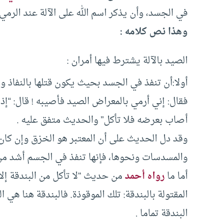
في الجسد، وأن يذكر اسم الله على الآلة عند الرمي 
وهذا نص كلامه :
الصيد بالآلة يشترط فيها أمران :
أولا:أن تنفذ في الجسد بحيث يكون قتلها بالنفاذ 
فقال: إني أرمي بالمعراض الصيد فأصيبه ! قال: “إ
أصاب بعرضه فلا تأكل” والحديث متفق عليه .
وقد دل الحديث على أن المعتبر هو الخزق وإن كان
والمسدسات ونحوها، فإنها تنفذ في الجسم أشد من 
أما ما
رواه أحمد
من حديث “لا تأكل من البندقة إلا
المقتولة بالبندقة: تلك الموقوذة. فالبندقة هنا 
البندقة تماما .