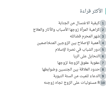
الأكثر قراءة
كيفية الاغتسال من الجنابة
1
كراهية المرأة زوجها الأسباب والآثار والعلاج
2
شهر المحرم فضائله
3
أهمية الإصلاح بين الزوجين المتخاصمين
4
دور الشباب في نصرة الإسلام
5
التحايل على الربا
6
عقوبة عقوق الزوجة لزوجها
7
حدود العلاقة بين الجنسين وضوابطها
8
الدعاء للميت من السنة النبوية
9
8 مسئوليات على الزوج تجاه زوجته
10