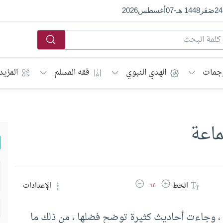
24
صَفَر
1448 هـ
-
07
أغسطس
2026
جمات
الهدي النبوي
فقه المسلم
المزيد
ماعة
زيادة حجم الخط
تقليل حجم الخط
الخط
الإعدادات
16
 ، وجاءت أحاديث كثيرة توضح فضلها ، من ذلك ما