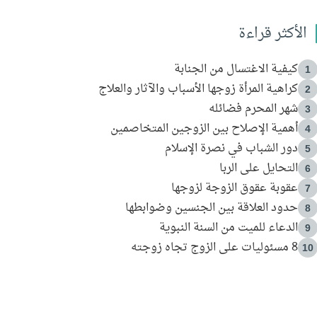
الأكثر قراءة
كيفية الاغتسال من الجنابة
1
كراهية المرأة زوجها الأسباب والآثار والعلاج
2
شهر المحرم فضائله
3
أهمية الإصلاح بين الزوجين المتخاصمين
4
دور الشباب في نصرة الإسلام
5
التحايل على الربا
6
عقوبة عقوق الزوجة لزوجها
7
حدود العلاقة بين الجنسين وضوابطها
8
الدعاء للميت من السنة النبوية
9
8 مسئوليات على الزوج تجاه زوجته
10