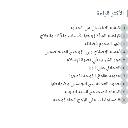
الأكثر قراءة
كيفية الاغتسال من الجنابة
1
كراهية المرأة زوجها الأسباب والآثار والعلاج
2
شهر المحرم فضائله
3
أهمية الإصلاح بين الزوجين المتخاصمين
4
دور الشباب في نصرة الإسلام
5
التحايل على الربا
6
عقوبة عقوق الزوجة لزوجها
7
حدود العلاقة بين الجنسين وضوابطها
8
الدعاء للميت من السنة النبوية
9
8 مسئوليات على الزوج تجاه زوجته
10