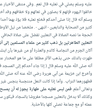
عليه وسلم يصلي في نعليه قال نعم .‏ وفي منتقى الأخبار عن 
خالفوا اليهود فإنهم لا يصلون في نعالهم ولا خفافهم وقد أ
وسلم أنه قال إذا صلى أحدكم فخلع نعليه فلا يؤذ بهما أحدا
كثير من الصحابة والتابعين -‏ انتهى -‏ .‏ ملخصا من نيل الأو
الحجة ما نصه الصلاة في النعلين تفضل على صلاة الحافي أضعاف
النعلين الطاهرتين بل ذهب كثير من علماء المسلمين إلى أنه
أكان الجرم من النجاسة كالدم والعذرة أو من غيرها بأن ابت
طهرت بالدلك حتى يذهب الأثر مطلقا على ما هو المختار عند
أنه صلى اللّه عليه وسلم قال (‏ إذا جاء أحدكم إلى المسجد 
وأخرج ابن خزيمة عن أبي هريرة رضي اللّه عنه أنه صلى اللّ
فطهورهما التراب .‏ وأما إذا كانت النعل متنجسة بنجس غير 
وتعالى أعلم.
فمن لبس نعليه على طهارة يجوز له أن يمسح عل
وكذلك ألا يدخل بالنعلين مسجدا مفروشا بالسجاد فيكون سب
عمله أو مع جماعة تصلي كلها بالأحذية.