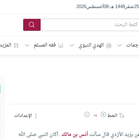
25
صَفَر
1448 هـ
-
08
أغسطس
2026
جمات
الهدي النبوي
فقه المسلم
المزيد
زيادة حجم الخط
تقليل حجم الخط
الخط
الإعدادات
16
ن يزيد الأزدي قال سألت
أنس بن مالك
.‏ أكان النبي صلى اللّه