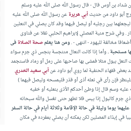
شداد بن أوس قال -‏ قال رسول اللّه صلى اللّه عليه وسلم
خرج أبو داود من حديث
أبي هريرة
عن رسول اللّه صلى اللّه عليه
 ليجعلهما بين رجليه أو ليصل فيهما وقد كان يصلي في النعلين
طار .‏ وفي شرح منية المصلي لإبراهيم الحلبي نقلا عن فتاوى
ا مخالفة لليهود -‏ انتهى -‏ .‏
ومن هنا يعلم
صحة الصلاة
فى
ا مستحبة .‏
وأما إذا كانت النعال متنجسة بنجس ذي جرم سواء
لت النعل ببول مثلا فمشى بها صاحبها على رمل أو رماد فاستجمد
 بعض فقهاء الحنفية لما روي أبو داود عن
أبي سعيد الخدري
فلينظر فإن رأى في نعله أذى أو قذر فليمسحه وليصل فيهما )‏
ه عليه وسم قال إذا وطئ أحدكم الأذى بنعليه أو خفيه
ذي جرم كالبول إذا يبس فلا تطهر حتى تغسل واللّه سبحانه
يهما يوما وليلة في حالة الإقامة وثلاثة أيام في حالة السفر
با في إيذاء المصلين لكن يمكنه أن يصلي بمفرده في مكان