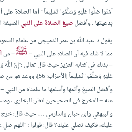
آمَنُوا صَلُّوا عَلَيْهِ وَسَلِّمُوا تَسْلِيماً ”
أما الصلاة على أ
بدعيتها .
وأفضل
صيغ الصلاة على النبي
الصيغة ال
يقول د. عبد الله بن عمر الدميجي من علماء السعود
ﷺ
مما لا شك فيه أن الصلاة على النبي –
– من
أ
– بذلك في كتابه العزيز حيث قال تعالى :”إِنَّ اللَّهَ وَمَلَائِكَتَهُ
عَلَيْهِ وَسَلِّمُوا تَسْلِيماً [الأحزاب: 56]، ووعد هو من صلى عليه صلاة واحدة أن يصلي الله عليه بها عشراً .
وأفضل الصيغ وأتمها وأسلمها ما علمناه من النبي –
عنه – المخرج في الصحيحين انظر: البخاري ، ومسلم 
والبيهقي وابن حبان والدارمي …، حيث قال: خرج ع
عليك، فكيف نصلي عليك؟ قال: قولوا : “اللهم صلِ