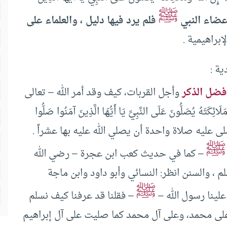
ﷺ
عضاء النبي
فلم يرد فيها دليل ، والعلماء على
إبراهيمية .
ية :
فضل الذكر
وأجل القربات، كيف وقد أمر الله – تعالى
 يُصَلُّونَ عَلَى النَّبِيِّ يَا أَيُّهَا الَّذِينَ آمَنُوا صَلُّوا
ﷺ
– كما في حديث كعب ابن عجرة – رضي الله
، والسنن انظر: النسائي وأبو داود وابن ماجة
ﷺ
لينا رسول الله –
– فقلنا قد عرفنا كيف نسلم
 على محمد، وعلى آل محمد كما صليت على آل إبراهيم