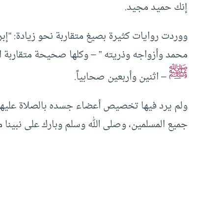
إنك حميد مجيد.
ووردت روايات كثيرة بصيغ متقاربة نحو زيادة: “إبرا
محمد وأزواجه وذريته ” – وكلها صحيحة متقاربة ال
ﷺ
– اثنين وأربعين صحابياً.
ولم يرد فيها تخصيص أعضاء جسده بالصلاة عليها، ف
جميع المسلمين، وصلى الله وسلم وبارك على نبينا