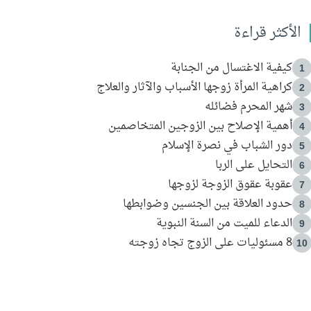
الأكثر قراءة
كيفية الاغتسال من الجنابة
1
كراهية المرأة زوجها الأسباب والآثار والعلاج
2
شهر المحرم فضائله
3
أهمية الإصلاح بين الزوجين المتخاصمين
4
دور الشباب في نصرة الإسلام
5
التحايل على الربا
6
عقوبة عقوق الزوجة لزوجها
7
حدود العلاقة بين الجنسين وضوابطها
8
الدعاء للميت من السنة النبوية
9
8 مسئوليات على الزوج تجاه زوجته
10