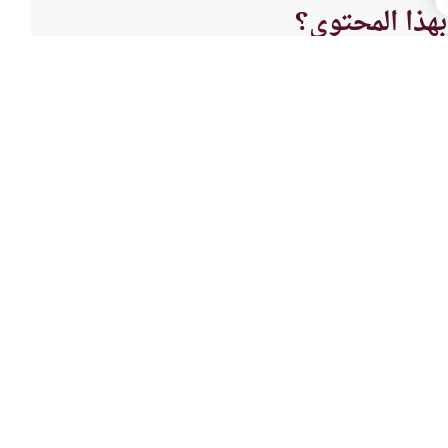
هذا المحتوى؟
لا
أصول 
هل حف
ا هي الأساليب النبوية في التعليم
هل حفظ
 الخير والاقتداء بالنبي؟وكيف
نطق؟
اقرأ المزيد