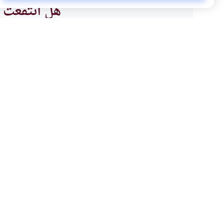
هل انتفعت ب
نعم
موضوعات ذات صلة
أحكام الاسرة
التربية
أساليب التربية النبوية
كيف كان حال العرب قبل البعثة؟وم
والدعوة؟وما هو شرف وظيفة تعليم
يكون أسلوب الحوار بالحجة والم