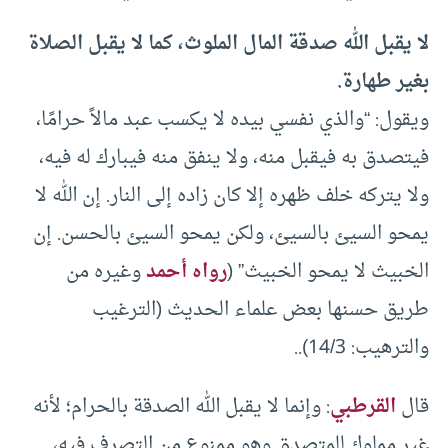
لا يقبل الله صدقة المال الملوث، كما لا يقبل الصلاة
بغير طهارة.
ويقول: “والذي نفسي بيده لا يكسب عبد مالاً حرامًا،
فيتصدق به فيقبل منه، ولا ينفق منه فيبارك له فيه،
ولا يتركه خلف ظهره إلا كان زاده إلى النار. إن الله لا
يمحو السيئ بالسيئ، ولكن يمحو السيئ بالحسن. إن
الخبيث لا يمحو الخبيث” (
رواه أحمد
وغيره من
طريق حسنها بعض علماء الحديث (الترغيب
والترهيب: 14/3)..
قال
القرطبي
: وإنما لا يقبل الله الصدقة بالحرام؛ لأنه
غير مملوك للمتصدق وهو ممنوع من التصرف فيه،