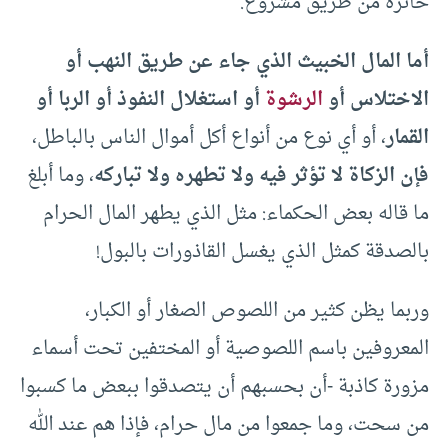
حائزه من طريق مشروع.
أما المال الخبيث الذي جاء عن طريق النهب أو
الاختلاس أو
الرشوة
أو استغلال النفوذ أو الربا أو
القمار
، أو أي نوع من أنواع أكل أموال الناس بالباطل،
فإن الزكاة لا تؤثر فيه ولا تطهره ولا تباركه
، وما أبلغ
ما قاله بعض الحكماء: مثل الذي يطهر المال الحرام
بالصدقة كمثل الذي يغسل القاذورات بالبول!
وربما يظن كثير من اللصوص الصغار أو الكبار،
المعروفين باسم اللصوصية أو المختفين تحت أسماء
مزورة كاذبة -أن بحسبهم أن يتصدقوا ببعض ما كسبوا
من سحت، وما جمعوا من مال حرام، فإذا هم عند الله