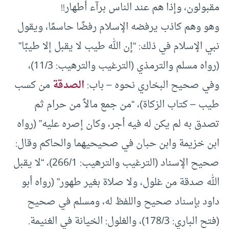
مقبولون، وإذا هم عند الناس برآء أطهار!!
وهو وهم كاذب يرفضه الإسلام رفضًا حاسمًا، ويقول
نبي الإسلام في ذلك: “إن الله طيب لا يقبل إلا طيبًا”
(رواه مسلم والترمذي (الترغيب والترهيب: 11/3)،
وفي صحيح البخاري نحوه – باب:
الصدقة
من كسب
طيب – كتاب الزكاة)، “من جمع مالاً من حرام ثم
تصدق به لم يكن له فيه أجر، وكان إصره عليه” (رواه
ابن خزيمة وابن حبان في صحيحيهما والحاكم وقال:
صحيح الإسناد (الترغيب والترهيب: 266/1)، “لا يقبل
الله صدقة من غلول، ولا صلاة بغير طهور” (رواه أبو
داود بإسناد صحيح واللفظ له، ومسلم في صحيح
(فتح الباري: 178/3)، والغلول: الخيانة في الغنيمة.