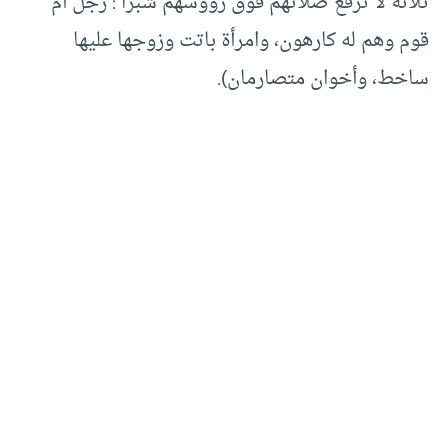
ثلاثة لا ترفع صلاتهم فوق رؤوسهم شبراً : رجل أم
قوم وهم له كارهون، وامرأة باتت وزوجها عليها
ساخط، وأخوان متصارمان).