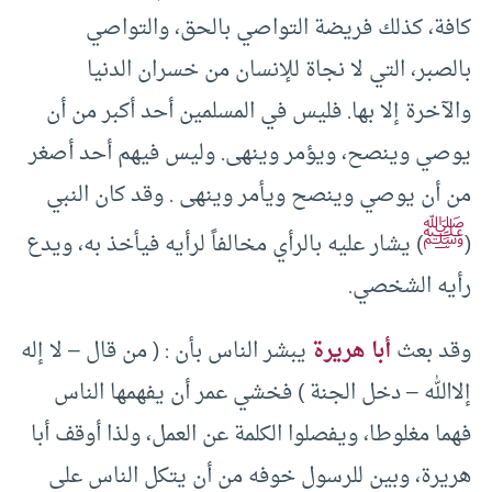
كافة، كذلك فريضة التواصي بالحق، والتواصي
بالصبر، التي لا نجاة للإنسان من خسران الدنيا
والآخرة إلا بها. فليس في المسلمين أحد أكبر من أن
يوصي وينصح، ويؤمر وينهى. وليس فيهم أحد أصغر
من أن يوصي وينصح ويأمر وينهى . وقد كان النبي
ﷺ
(
) يشار عليه بالرأي مخالفاً لرأيه فيأخذ به، ويدع
رأيه الشخصي.
وقد بعث
أبا هريرة
يبشر الناس بأن : ( من قال – لا إله
إلاالله – دخل الجنة ) فخشي عمر أن يفهمها الناس
فهما مغلوطا، ويفصلوا الكلمة عن العمل، ولذا أوقف أبا
هريرة، وبين للرسول خوفه من أن يتكل الناس على