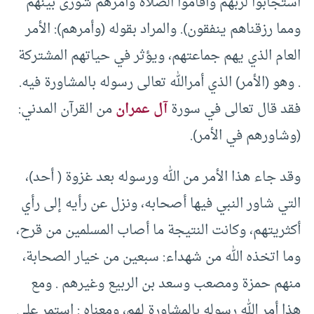
استجابوا لربهم وأقاموا الصلاة وأمرهم شورى بينهم
ومما رزقناهم ينفقون). والمراد بقوله (وأمرهم): الأمر
العام الذي يهم جماعتهم، ويؤثر في حياتهم المشتركة
. وهو (الأمر) الذي أمرالله تعالى رسوله بالمشاورة فيه.
فقد قال تعالى في سورة
آل عمران
من القرآن المدني:
(وشاورهم في الأمر).
وقد جاء هذا الأمر من الله ورسوله بعد غزوة ( أحد)،
التي شاور النبي فيها أصحابه، ونزل عن رأيه إلى رأي
أكثريتهم، وكانت النتيجة ما أصاب المسلمين من قرح،
وما اتخذه الله من شهداء: سبعين من خيار الصحابة،
منهم حمزة ومصعب وسعد بن الربيع وغيرهم . ومع
هذا أمر الله رسوله بالمشاورة لهم، ومعناه : استمر على