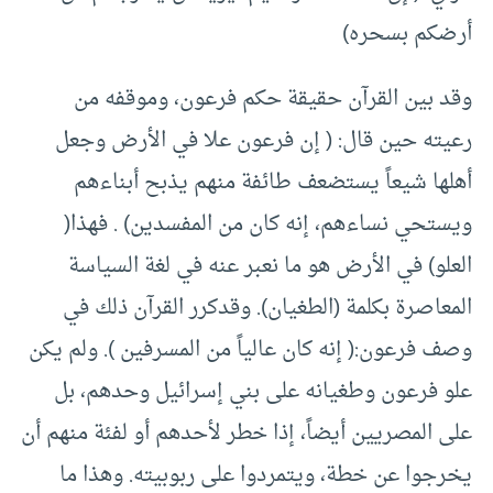
أرضكم بسحره)
وقد بين القرآن حقيقة حكم فرعون، وموقفه من
رعيته حين قال: ( إن فرعون علا في الأرض وجعل
أهلها شيعاً يستضعف طائفة منهم يذبح أبناءهم
ويستحي نساءهم، إنه كان من المفسدين) . فهذا(
العلو) في الأرض هو ما نعبر عنه في لغة السياسة
المعاصرة بكلمة (الطغيان). وقدكرر القرآن ذلك في
وصف فرعون:( إنه كان عالياً من المسرفين ). ولم يكن
علو فرعون وطغيانه على بني إسرائيل وحدهم، بل
على المصريين أيضاً، إذا خطر لأحدهم أو لفئة منهم أن
يخرجوا عن خطة، ويتمردوا على ربوبيته. وهذا ما