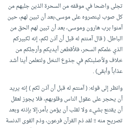
تجلى واضحا في موقفه من السحرة الذين جلبهم من
كل صوب لينصروه على موسى،بعد أن تبين لهم، حين
آمنوا برب هارون وموسى، بعد أن تبين لهم الحق من
الباطل. ( قال آمنتم له قبل أن آذن لكم، إنه لكبيركم
الذي علمكم السحر، فلأقطعن أيديكم وأرجلكم من
خلاف ولأصلبنكم في جذوع النخل ولتعلمن أينا أشد
عذاباً وأبقى) .
وانظر إلى قوله: ( آمنتم له قبل أن آذن لكم ) إنه يريد
أن يحجر على عقول الناس وقلوبهم، فلا يجوز لعقل
أن يقتنع بشيء ولا لقلب أن يؤمن بأمر،إلا بإذنه وبعد
تصريح منه !! لقد ذم القرآن فرعون، وذم القوى الدنسة