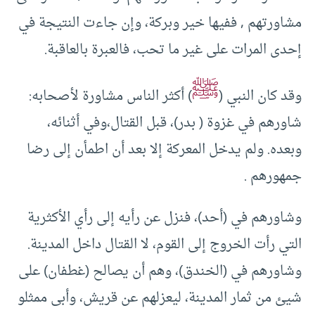
مشاورتهم , ففيها خير وبركة، وإن جاءت النتيجة في
إحدى المرات على غير ما تحب، فالعبرة بالعاقبة.
ﷺ
وقد كان النبي (
) أكثر الناس مشاورة لأصحابه:
شاورهم في غزوة ( بدر)، قبل القتال،وفي أثنائه،
وبعده. ولم يدخل المعركة إلا بعد أن اطمأن إلى رضا
جمهورهم .
وشاورهم في (أحد)، فنزل عن رأيه إلى رأي الأكثرية
التي رأت الخروج إلى القوم، لا القتال داخل المدينة.
وشاورهم في (الخندق)، وهم أن يصالح (غطفان) على
شيئ من ثمار المدينة، ليعزلهم عن قريش، وأبى ممثلو