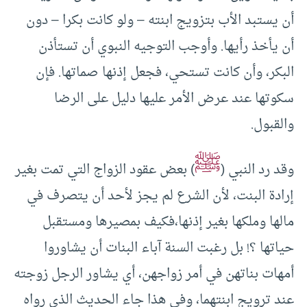
أن يستبد الأب بتزويج ابنته – ولو كانت بكرا – دون
أن يأخذ رأيها. وأوجب التوجيه النبوي أن تستأذن
البكر، وأن كانت تستحي، فجعل إذنها صماتها. فإن
سكوتها عند عرض الأمر عليها دليل على الرضا
والقبول.
ﷺ
وقد رد النبي (
) بعض عقود الزواج التي تمت بغير
إرادة البنت، لأن الشرع لم يجز لأحد أن يتصرف في
مالها وملكها بغير إذنها،فكيف بمصيرها ومستقبل
حياتها ؟! بل رغبت السنة آباء البنات أن يشاوروا
أمهات بناتهن في أمر زواجهن، أي يشاور الرجل زوجته
عند ترويج ابنتهما، وفي هذا جاء الحديث الذي رواه