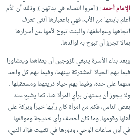
الإمام أحمد
: ( آمروا النساء في بناتهن ). وذلك أن الأم
أعلم بابنتها من الأب، فهي باعتبارها أنثى تعرف
اتجاهها وعواطفها، والبنت تبوح لأمها عن أسرارها
بمالا تجرؤ أن تبوح به لوالدها.
وبعد بناء الأسرة ينبغي للزوجين أن يتفاهما ويتشاورا
فيما يهم الحياة المشتركة بينهما، وفيما يهم كل واحد
منهما على حدة، وفيما يهم حياة ذريتهما ومستقبلها .
ولا يجوز أن يستهان برأي المرأة هنا، كما يشيع عند
بعض الناس، فكم من امرأة كان رأيها خيراً وبركة على
أهلها وقومها. وما كان أحصف رأي خديجة وموقفها
في أول ساعات الوحي، ودورها في تثبيت فؤاد النبي،