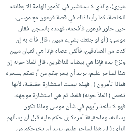
غيري)، والذي لا يستشير في الأمور الهامة إلا بطانته
الخاصة، كما رأينا ذلك في قصة فرعون مع موسى،
حين حاور فرعون فأفحمه، فهدده بالسجن، فقال
موسى: ( أو لو جئتك بشيء مبين ، قال فأت به إن
كنت من الصادقين، فألقى عصاه فإذا هي ثعبان مبين
ونزع يده فإذا هي بيضاء للناظرين، قال للملا حوله إن
هذا لساحر عليم، يريد أن يخرجكم من أرضكم بسحره
فماذا تأمرون ) . فهذه ليست استشارة حقيقية، لأنها
تخص ( الملأ حوله) فقط، ثم هي استشارة موجهه،
فهو لا يأخذ رأيهم في شأن موسى وماذا تكون
رسالته، وماحقيقة أمره؟ بل حكم عليه قبل أن يسألهم
الرأي: ( إن هذا لساحر عليم، يريد أن يخرجكم من