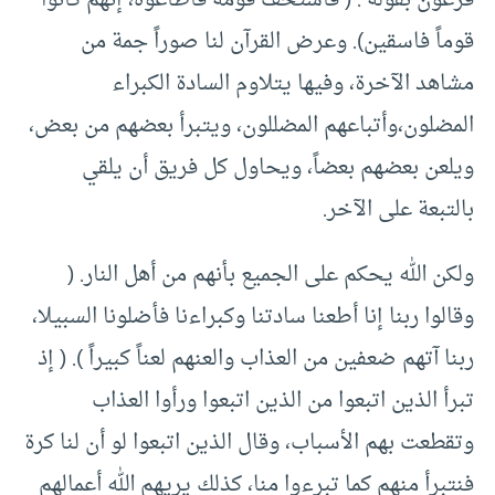
فرعون بقوله : ( فاستخف قومه فأطاعوه، إنهم كانوا
قوماً فاسقين). وعرض القرآن لنا صوراً جمة من
مشاهد الآخرة، وفيها يتلاوم السادة الكبراء
المضلون،وأتباعهم المضللون، ويتبرأ بعضهم من بعض،
ويلعن بعضهم بعضاً، ويحاول كل فريق أن يلقي
بالتبعة على الآخر.
ولكن الله يحكم على الجميع بأنهم من أهل النار. (
وقالوا ربنا إنا أطعنا سادتنا وكبراءنا فأضلونا السبيلا،
ربنا آتهم ضعفين من العذاب والعنهم لعناً كبيراً ). ( إذ
تبرأ الذين اتبعوا من الذين اتبعوا ورأوا العذاب
وتقطعت بهم الأسباب، وقال الذين اتبعوا لو أن لنا كرة
فنتبرأ منهم كما تبرءوا منا، كذلك يريهم الله أعمالهم