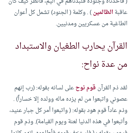
( فأخذناه وجنوده فنبذناهم في اليم، فانظر كيف كان
عاقبة
الظالمين
) . وكلمة ( الجنود) تشمل كل أعوان
الطاغية من عسكريين ومدنيين.
القرآن يحارب الطغيان والاستبداد
من عدة نواح:
لقد ذم القرآن
قوم نوح
على لسانه بقوله: (رب إنهم
عصوني واتبعوا من لم يزده ماله وولده إلا خساراً) .
وذم عاداً قوم هود بقوله: ( واتبعوا أمر كل جبار عنيد،
وأتبعوا في هذه الدنيا لعنة ويوم القيامة). وذم قوم