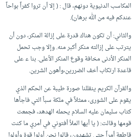
المكاسب الدنيوية دونهم، قال : ( إلا أن تروا كفراً بواحاً
عندكم فيه من الله برهان).
والثاني: أن تكون هناك قدرة على إزالة المنكر، دون أن
يترتب على إزالته منكر أكبر منه. وإلا وجب تحمل
المنكر الأدنى مخافة وقوع المنكر الأعلى. بنا ء على
قاعدة ارتكاب أخف الضررين،وأهون الشرين.
والقرآن الكريم ينقللنا صورة طيبة عن الحكم الذي
يقوم على الشورى، ممثلاً في ملكة سبأ التي فاجأها
كتاب سليمان عليه السلام يحمله الهدهد، فجمعت
قومها وقالت: ( يا أيها الملأ أفتوني في أمري ما كنت
قاطعة أمراً حتى تشهدون، قالوا نحن أولوا قوة وأولوا