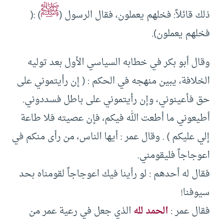
ﷺ
ذلك قائلاً: فخلهم يعملون، فقال الرسول (
) :(
فخلهم يعملون).
وقال أبو بكر في خطابه السياسي الأول بعد توليه
الخلافة، يبين منهجه في الحكم : ( إن رأيتموني على
حق فأعينوني، وإن رأيتموني على باطل فسددوني.
أطيعوني ما أطعت الله فيكم، فإن عصيته فلا طاعة
إلي عليكم ) . وقال عمر : أيها الناس، من رأى منكم في
اعوجاجاً فليقومني.
فقال له أحدهم : لو رأينا فيك اعوجاجاً لقومناه بحد
سيوفنا!
فقال عمر :
الحمد لله
الذي جعل في رعية عمر من