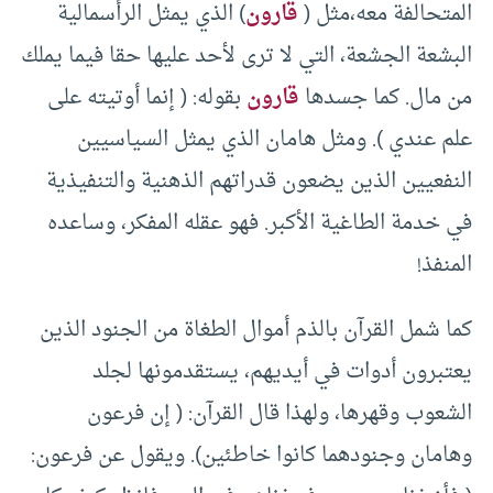
المتحالفة معه،مثل (
قارون
) الذي يمثل الرأسمالية
البشعة الجشعة، التي لا ترى لأحد عليها حقا فيما يملك
من مال. كما جسدها
قارون
بقوله: ( إنما أوتيته على
علم عندي ). ومثل هامان الذي يمثل السياسيين
النفعيين الذين يضعون قدراتهم الذهنية والتنفيذية
في خدمة الطاغية الأكبر. فهو عقله المفكر، وساعده
المنفذ!
كما شمل القرآن بالذم أموال الطغاة من الجنود الذين
يعتبرون أدوات في أيديهم، يستقدمونها لجلد
الشعوب وقهرها، ولهذا قال القرآن: ( إن فرعون
وهامان وجنودهما كانوا خاطئين). ويقول عن فرعون: