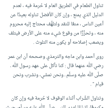
تناول الطعام في الطريق العام لا حُرمة فيه ، لعدم
الدليل الذي يمنع ، وإن كان الأفضل تناوله بعيدًا عن
أعين الناس ، منعًا للنقد ولتلهُّف محتاج إليه محروم
منه ، وتحرُّزًا من وقوع شيء منه على الأرض فيتلف
ويصعب إصلاحه أو يكون منه التلوث .
روى أحمد وابن ماجه والترمذي وصححه أن ابن عمر
رضي الله عنهما قال : كنا نأكل على عهد رسول الله ـ
صلّى الله عليه وسلّم ـ ونحن نمشي، ونشرب ونحن
قيام ” .
وتناول الشّراب أثناء الوقوف لا حُرمة فيه وإن كان
مكروهًا، اتباعًا لهدي النبي صلّى الله عليه وسلّم، حيث