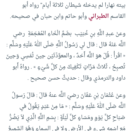
بيته نهارا لم يدخله شيطان ثلاثة أيام” رواه أبو
القاسم
الطبراني
وأبو حاتم وابن حبان في صحيحه.
وعنْ عبدِ اللَّهِ بنِ خُبَيْب ­ بضَمِّ الْخَاءِ المُعْجَمَةِ ­ رضي
اللَّه عَنْهُ قال : قال لي رَسُولُ اللَّهِ صَلّى اللهُ عَلَيْهِ وسَلَّم :
« اقْرأْ : قُلْ هوَ اللَّه أَحَدٌ ، والمعوِّذَتَيْن حِينَ تُمْسِي وَحِينَ
تُصبِحُ ، ثَلاثَ مَرَّاتٍ تَكْفِيكَ مِنْ كلِّ شَيْءٍ » . رواهُ أَبو
داود والترمذي وقال : حديثٌ حسن صحيح .
وعنْ عُثْمَانَ بْنِ عَفَانَ رضيَ اللَّه عنهُ قالَ : قالَ رَسولُ
اللَّه صَلّى اللهُ عَلَيْهِ وسَلَّم : « مَا مِنْ عَبْدٍ يَقُولُ في
صَبَاحِ كلِّ يَوْمٍ ومَسَاءٍ كلِّ لَيْلَةٍ : بِسْمِ اللَّهِ الَّذِي لاَ يَضُرُّ
مَع اسْمِهِ شيء في الأرضِ ولا في السماءِ وَهُوَ السَّمِيعُ