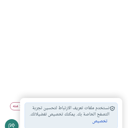
الوقاية من السحر
طرق إبطال السحر
السحر والعلاج منه
#
#
#
نستخدم ملفات تعريف الارتباط لتحسين تجربة
الاستعانة بالجن في…
التصفح الخاصة بك. يمكنك تخصيص تفضيلاتك.
#
تخصيص