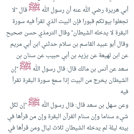
ﷺ
أبي هريرة رضي الله عنه أن رسول الله
قال “لا
تجعلوا بيوتكم قبورا فإن البيت الذي تقرأ فيه سورة
البقرة لا يدخله الشيطان” وقال الترمذي حسن صحيح
وقال أبو عبيد القاسم بن سلام حدثني ابن أبي مريم
عن ابن لهيعة عن يزيد بن أبي حبيب عن سنان بن
ﷺ
سعد عن أنس بن مالك قال: قال رسول الله
“إن
الشيطان يخرج من البيت إذا سمع سورة البقرة تقرأ
فيه
ﷺ
وعن سهل بن سعد قال: قال رسول الله
“إن لكل
شيء سناما وإن سنام القرآن البقرة وإن من قرأها في
بيته ليلة لم يدخله الشيطان ثلاث ليال ومن قرأها في