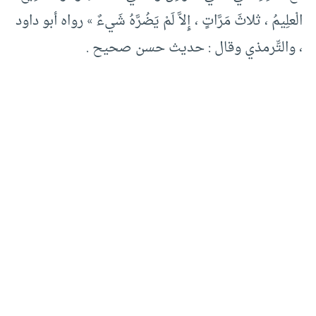
الْعلِيمُ ، ثلاثَ مَرَّاتٍ ، إِلاَّ لَمْ يَضُرَّهُ شَيءٌ » رواه أبو داود
، والتِّرمذي وقال : حديث حسن صحيح .