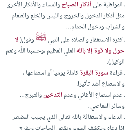
ـ
المواظبة على
أذكار الصباح
والمساء والأذكار الأخرى
مثل أذكار الدخول والخروج واللبس والخلع والطعام
والشراب ودخول الحمام…
ﷺ
ـ
كثرة الاستغفار والصلاة على النبي
وقول(
لا
حول ولا قوة إلا بالله
العلي العظيم ،وحسبنا الله ونعم
الوكيل).
ـ
قراءة
سورة البقرة
كاملة يوميا أو استماعها ،
والاستماع أشد تأثيرا.
ـ
عدم استماع الأغاني وعدم
التدخين
والتبرج…
وسائر المعاصي .
ـ
الدعاء والاستغاثة بالله تعالى الذي يجيب المضطر
إذا دعاه ويكشف السوء ويقض الحاجات ويفرج