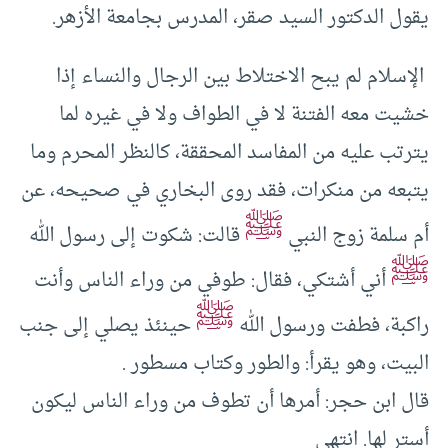
يقول الدكتور السيد صقر، المدرس بجامعة الأزهر.
الإسلام لم يبح الاختلاط بين الرجال والنساء إذا
خشيت معه الفتنة لا في الطواف ولا في غيره لما
يترتب عليه من المفاسد المحققة، كالنظر المحرم وما
يتبعه من منكرات، فقد روى البخاري في صحيحه، عن
ﷺ
أم سلمة زوج النبي
قالت: شكوت إلى رسول الله
ﷺ
أني أشتكي، فقال: طوفي من وراء الناس وأنت
ﷺ
راكبة، فطفت ورسول الله
حينئذ يصلي إلى جنب
البيت، وهو يقرأ: والطور وكتاب مسطور .
قال ابن حجر: أمرها أن تطوف من وراء الناس ليكون
أستر لها. انتهى