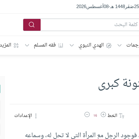
25
صَفَر
1448 هـ
-
08
أغسطس
2026
جمات
الهدي النبوي
فقه المسلم
المزيد
نونة كبرى
زيادة حجم الخط
تقليل حجم الخط
الخط
الإعدادات
16
، فوجود الرجل مع المرأة التي لا تحل له، وسماعه