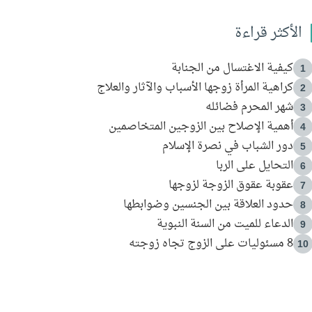
الأكثر قراءة
كيفية الاغتسال من الجنابة
1
كراهية المرأة زوجها الأسباب والآثار والعلاج
2
شهر المحرم فضائله
3
أهمية الإصلاح بين الزوجين المتخاصمين
4
دور الشباب في نصرة الإسلام
5
التحايل على الربا
6
عقوبة عقوق الزوجة لزوجها
7
حدود العلاقة بين الجنسين وضوابطها
8
الدعاء للميت من السنة النبوية
9
8 مسئوليات على الزوج تجاه زوجته
10