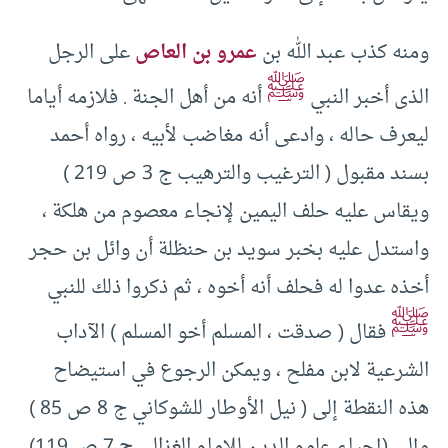
ومنه كذب عبد الله بن
عمرو بن العاص
على الرجل
ﷺ
الذى أخبر النبي
أنه من أهل الجنة .‏ فلازمه أياما
ليعرف حاله ، وادعى أنه مغاضب لأبيه ، رواه أحمد
بسند مقبول (‏ الترغيب والترهيب ج ‏3 ص ‏219 )‏
ويقاس عليه حلف اليمين لإنجاء معصوم من هلكة ،
واستدل عليه بخبر سويد بن حنظلة أن وائل بن حجر
أخذه عدوا له فحلف أنه أخوه ، ثم ذكروا ذلك للنبي
ﷺ
فقال (‏ صدقت ، المسلم أخو المسلم )‏ الآداب
الشرعية لابن مفلح ، ويمكن الرجوع في استيضاح
هذه النقطة إلى (‏ نيل الأوطار للشوكاني ج ‏8 ص ‏85 )‏
وإلى (‏إحياء علوم الدين للإمام الغزالي ج ‏7 ص ‏119)‏.‏