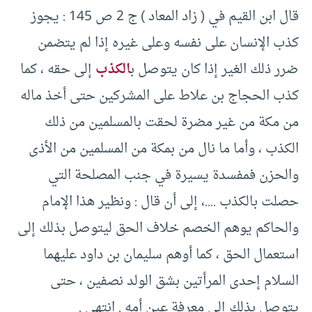
قال ابن القيم في (‏ زاد المعاد )‏ ج ‏2 ص ‏145 :‏ يجوز
كذب الإنسان على نفسه وعلى غيره إذا لم يتضمن
ضرر ذلك الغير إذا كان يتوصل ب
الكذب
إلى حقه ، كما
كذب الحجاج بن علاط على المشركين حتى أخذ ماله
من مكة من غير مضرة لحقت بالمسلمين من ذلك
الكذب ، وأما ما نال من بمكة من المسلمين من الأذى
والحزن فمفسدة يسيرة في جنب المصلحة التي
حصلت بالكذب .‏.‏.‏.‏، إلى أن قال :‏ ونظير هذا الإمام
والحاكم يوهم الخصم خلاف الحق ليتوصل بذلك إلى
استعمال الحق ، كما أوهم سليمان بن داود عليهما
السلام إحدى المرأتين بشق الولد نصفين ، حتى
يتوصل بذلك إلى معرفة عين أمه .‏ انتهى .‏